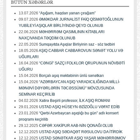
BÜTÜN
XƏBƏRLƏR
13.07.2026
“Aşığam, haqdan yanan çırağam”
09.07.2026
ƏMƏKDAR JURNALİST FAİQ QİSMƏTOĞLUNUN
YUBİLEYİ AŞIQLAR BİRLİYİNDƏ QEYD OLUNUB
22.06.2026
MƏHƏRRƏM QASIMLININ KİTABLARI
NAXÇIVANDA TƏQDİM OLUNUB
22.05.2026
Sumqayıtda Aşıqlar Birliyinin saz - söz tədbiri
18.05.2026
AŞIQ CABBAR CABBAROVUN SƏNƏT YOLU VƏ
UĞURLARI
16.04.2026
“CƏNGİ” SAZÇI FOLKLOR QRUPUNUN NÖVBƏTİ
UĞURU
15.04.2026
Borçalı aşıq məktəbinin ünlü sənətkarı
15.04.2026
“AZƏRBAYCAN AŞIQ YARADICILIĞINDA MİLLİ-
MƏNƏVİ DƏYƏRLƏRİN TƏCƏSSÜMÜ” MÖVZUSUNDA
SEMİNAR KEÇİRİLİB
04.02.2026
Xatirə Bəşirli professor, İLK AŞIQ ROMANI
29.01.2026
USTAD AŞIQ HÜSEYN ƏZİZOĞLU VƏFAT EDİB
23.01.2026
“Qərbi Azərbaycan aşıqlığı bu gün” adlı konsert
proqramı keçirilib
29.12.2025
CƏFƏR XAKİPUR AAB-NİN QONAĞI OLUB
12.12.2025
USTAD AŞIQ SƏDAQƏT RƏSULOVU DA İTİRDİK
12.12.2025
USTAD SƏNƏTKAR AŞIQ YAŞAR MƏHƏRRƏMOV