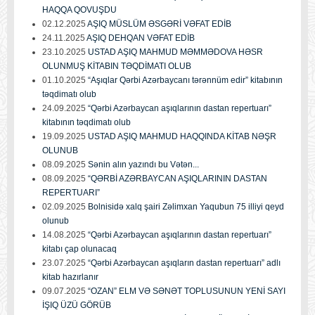
HAQQA QOVUŞDU
02.12.2025
AŞIQ MÜSLÜM ƏSGƏRİ VƏFAT EDİB
24.11.2025
AŞIQ DEHQAN VƏFAT EDİB
23.10.2025
USTAD AŞIQ MAHMUD MƏMMƏDOVA HƏSR
OLUNMUŞ KİTABIN TƏQDİMATI OLUB
01.10.2025
“Aşıqlar Qərbi Azərbaycanı tərənnüm edir” kitabının
təqdimatı olub
24.09.2025
“Qərbi Azərbaycan aşıqlarının dastan repertuarı”
kitabının təqdimatı olub
19.09.2025
USTAD AŞIQ MAHMUD HAQQINDA KİTAB NƏŞR
OLUNUB
08.09.2025
Sənin alın yazındı bu Vətən...
08.09.2025
“QƏRBİ AZƏRBAYCAN AŞIQLARININ DASTAN
REPERTUARI”
02.09.2025
Bolnisidə xalq şairi Zəlimxan Yaqubun 75 illiyi qeyd
olunub
14.08.2025
“Qərbi Azərbaycan aşıqlarının dastan repertuarı”
kitabı çap olunacaq
23.07.2025
“Qərbi Azərbaycan aşıqların dastan repertuarı” adlı
kitab hazırlanır
09.07.2025
“OZAN” ELM VƏ SƏNƏT TOPLUSUNUN YENİ SAYI
İŞIQ ÜZÜ GÖRÜB