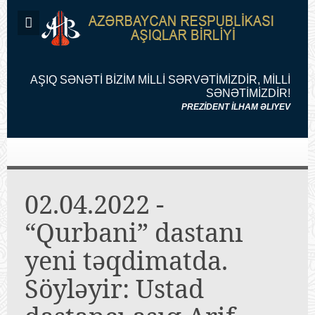
AŞIQ SƏNƏTİ BİZİM MİLLİ SƏRVƏTİMİZDİR, MİLLİ
SƏNƏTİMİZDİR!
PREZİDENT İLHAM ƏLIYEV
02.04.2022 -
“Qurbani” dastanı
yeni təqdimatda.
Söyləyir: Ustad