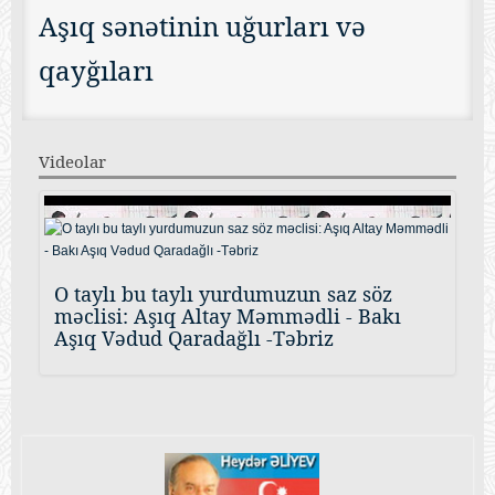
Aşıq sənətinin uğurları və
qayğıları
Videolar
O taylı bu taylı yurdumuzun saz söz
məclisi: Aşıq Altay Məmmədli - Bakı
Aşıq Vədud Qaradağlı -Təbriz