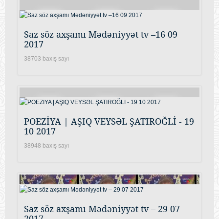
Saz söz axşamı Mədəniyyət tv –16 09
2017
38703 baxış sayı
POEZİYA | AŞIQ VEYSƏL ŞATIROĞLİ - 19
10 2017
38948 baxış sayı
Saz söz axşamı Mədəniyyət tv – 29 07
2017