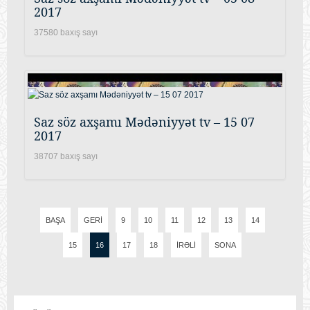
2017
37580 baxış sayı
Saz söz axşamı Mədəniyyət tv – 15 07
2017
38707 baxış sayı
BAŞA
GERI
9
10
11
12
13
14
15
16
17
18
İRƏLI
SONA