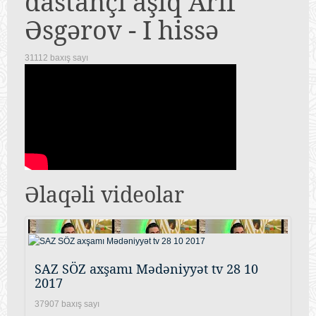
dastançı aşıq Arif
Əsgərov - I hissə
31112 baxış sayı
Əlaqəli videolar
SAZ SÖZ axşamı Mədəniyyət tv 28 10
2017
37907 baxış sayı