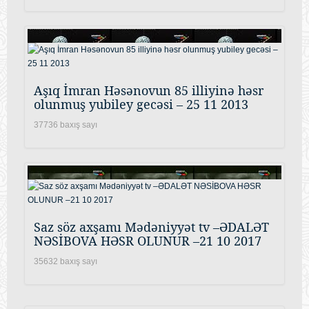
Aşıq İmran Həsənovun 85 illiyinə həsr
olunmuş yubiley gecəsi – 25 11 2013
37736 baxış sayı
Saz söz axşamı Mədəniyyət tv –ƏDALƏT
NƏSİBOVA HƏSR OLUNUR –21 10 2017
35632 baxış sayı