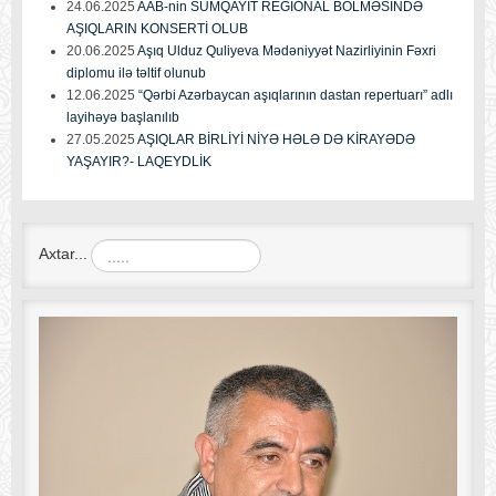
24.06.2025
AAB-nin SUMQAYIT REGİONAL BÖLMƏSİNDƏ
AŞIQLARIN KONSERTİ OLUB
20.06.2025
Aşıq Ulduz Quliyeva Mədəniyyət Nazirliyinin Fəxri
diplomu ilə təltif olunub
12.06.2025
“Qərbi Azərbaycan aşıqlarının dastan repertuarı” adlı
layihəyə başlanılıb
27.05.2025
AŞIQLAR BİRLİYİ NİYƏ HƏLƏ DƏ KİRAYƏDƏ
YAŞAYIR?- LAQEYDLİK
Axtar...