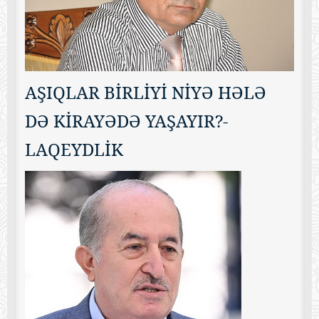
AŞIQLAR BİRLİYİ NİYƏ HƏLƏ
DƏ KİRAYƏDƏ YAŞAYIR?-
LAQEYDLİK