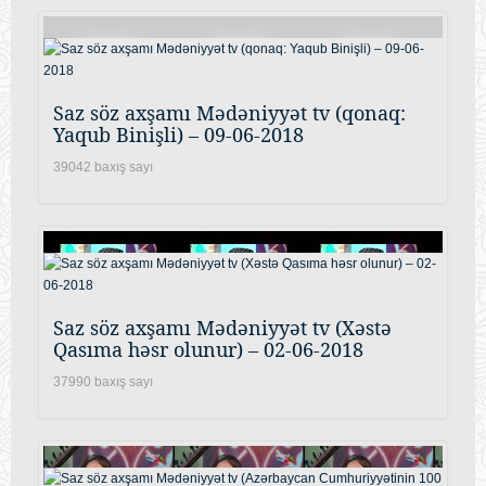
Saz söz axşamı Mədəniyyət tv (qonaq:
Yaqub Binişli) – 09-06-2018
39042 baxış sayı
Saz söz axşamı Mədəniyyət tv (Xəstə
Qasıma həsr olunur) – 02-06-2018
37990 baxış sayı