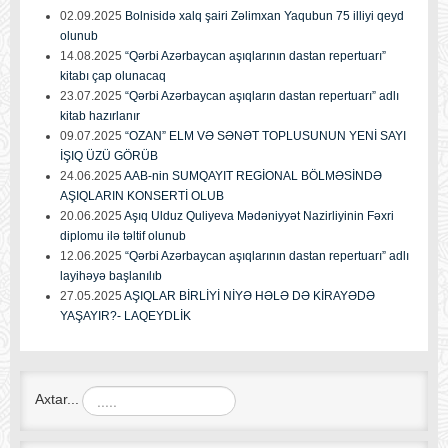
02.09.2025
Bolnisidə xalq şairi Zəlimxan Yaqubun 75 illiyi qeyd
olunub
14.08.2025
“Qərbi Azərbaycan aşıqlarının dastan repertuarı”
kitabı çap olunacaq
23.07.2025
“Qərbi Azərbaycan aşıqların dastan repertuarı” adlı
kitab hazırlanır
09.07.2025
“OZAN” ELM VƏ SƏNƏT TOPLUSUNUN YENİ SAYI
İŞIQ ÜZÜ GÖRÜB
24.06.2025
AAB-nin SUMQAYIT REGİONAL BÖLMƏSİNDƏ
AŞIQLARIN KONSERTİ OLUB
20.06.2025
Aşıq Ulduz Quliyeva Mədəniyyət Nazirliyinin Fəxri
diplomu ilə təltif olunub
12.06.2025
“Qərbi Azərbaycan aşıqlarının dastan repertuarı” adlı
layihəyə başlanılıb
27.05.2025
AŞIQLAR BİRLİYİ NİYƏ HƏLƏ DƏ KİRAYƏDƏ
YAŞAYIR?- LAQEYDLİK
Axtar...