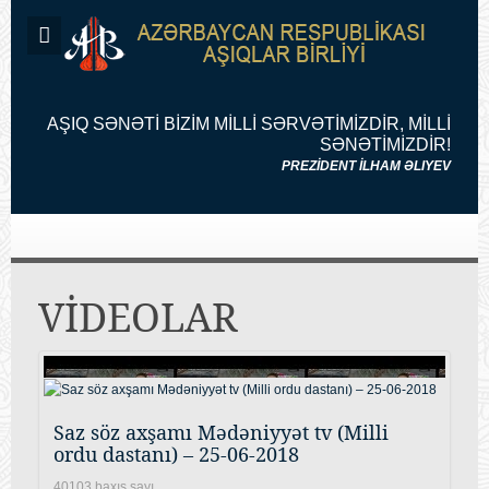
AŞIQ SƏNƏTİ BİZİM MİLLİ SƏRVƏTİMİZDİR, MİLLİ
SƏNƏTİMİZDİR!
PREZİDENT İLHAM ƏLIYEV
VİDEOLAR
Saz söz axşamı Mədəniyyət tv (Milli
ordu dastanı) – 25-06-2018
40103 baxış sayı