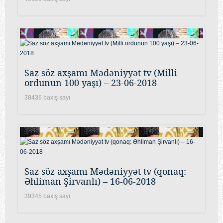
Saz söz axşamı Mədəniyyət tv (Milli
ordunun 100 yaşı) – 23-06-2018
38436 baxış sayı
Saz söz axşamı Mədəniyyət tv (qonaq:
Əhliman Şirvanlı) – 16-06-2018
39345 baxış sayı