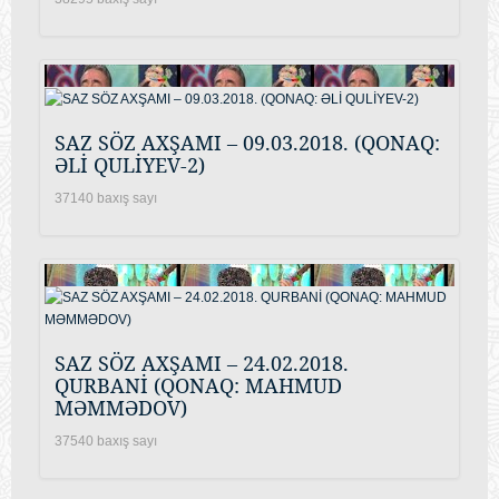
SAZ SÖZ AXŞAMI – 09.03.2018. (QONAQ:
ƏLİ QULİYEV-2)
37140 baxış sayı
SAZ SÖZ AXŞAMI – 24.02.2018.
QURBANİ (QONAQ: MAHMUD
MƏMMƏDOV)
37540 baxış sayı