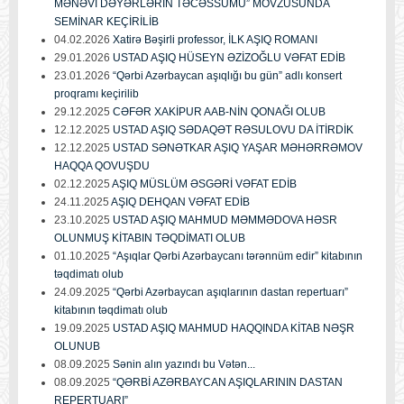
MƏNƏVİ DƏYƏRLƏRİN TƏCƏSSÜMÜ” MÖVZUSUNDA
SEMİNAR KEÇİRİLİB
04.02.2026
Xatirə Bəşirli professor, İLK AŞIQ ROMANI
29.01.2026
USTAD AŞIQ HÜSEYN ƏZİZOĞLU VƏFAT EDİB
23.01.2026
“Qərbi Azərbaycan aşıqlığı bu gün” adlı konsert
proqramı keçirilib
29.12.2025
CƏFƏR XAKİPUR AAB-NİN QONAĞI OLUB
12.12.2025
USTAD AŞIQ SƏDAQƏT RƏSULOVU DA İTİRDİK
12.12.2025
USTAD SƏNƏTKAR AŞIQ YAŞAR MƏHƏRRƏMOV
HAQQA QOVUŞDU
02.12.2025
AŞIQ MÜSLÜM ƏSGƏRİ VƏFAT EDİB
24.11.2025
AŞIQ DEHQAN VƏFAT EDİB
23.10.2025
USTAD AŞIQ MAHMUD MƏMMƏDOVA HƏSR
OLUNMUŞ KİTABIN TƏQDİMATI OLUB
01.10.2025
“Aşıqlar Qərbi Azərbaycanı tərənnüm edir” kitabının
təqdimatı olub
24.09.2025
“Qərbi Azərbaycan aşıqlarının dastan repertuarı”
kitabının təqdimatı olub
19.09.2025
USTAD AŞIQ MAHMUD HAQQINDA KİTAB NƏŞR
OLUNUB
08.09.2025
Sənin alın yazındı bu Vətən...
08.09.2025
“QƏRBİ AZƏRBAYCAN AŞIQLARININ DASTAN
REPERTUARI”