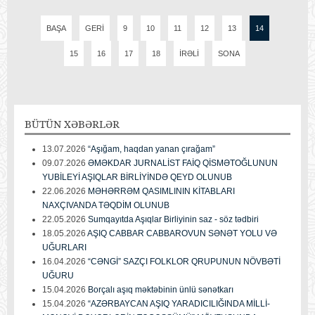
BAŞA
GERI
9
10
11
12
13
14
15
16
17
18
İRƏLI
SONA
BÜTÜN
XƏBƏRLƏR
13.07.2026
“Aşığam, haqdan yanan çırağam”
09.07.2026
ƏMƏKDAR JURNALİST FAİQ QİSMƏTOĞLUNUN
YUBİLEYİ AŞIQLAR BİRLİYİNDƏ QEYD OLUNUB
22.06.2026
MƏHƏRRƏM QASIMLININ KİTABLARI
NAXÇIVANDA TƏQDİM OLUNUB
22.05.2026
Sumqayıtda Aşıqlar Birliyinin saz - söz tədbiri
18.05.2026
AŞIQ CABBAR CABBAROVUN SƏNƏT YOLU VƏ
UĞURLARI
16.04.2026
“CƏNGİ” SAZÇI FOLKLOR QRUPUNUN NÖVBƏTİ
UĞURU
15.04.2026
Borçalı aşıq məktəbinin ünlü sənətkarı
15.04.2026
“AZƏRBAYCAN AŞIQ YARADICILIĞINDA MİLLİ-