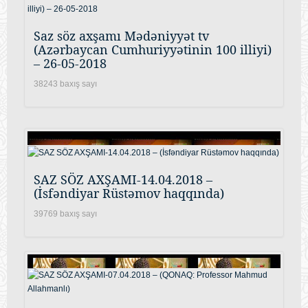
Saz söz axşamı Mədəniyyət tv
(Azərbaycan Cumhuriyyətinin 100 illiyi)
– 26-05-2018
38243 baxış sayı
SAZ SÖZ AXŞAMI-14.04.2018 –
(İsfəndiyar Rüstəmov haqqında)
39769 baxış sayı