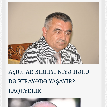
AŞIQLAR BİRLİYİ NİYƏ HƏLƏ
DƏ KİRAYƏDƏ YAŞAYIR?-
LAQEYDLİK