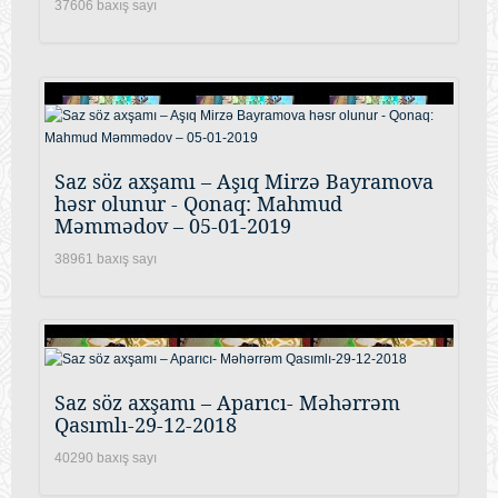
37606 baxış sayı
Saz söz axşamı – Aşıq Mirzə Bayramova
həsr olunur - Qonaq: Mahmud
Məmmədov – 05-01-2019
38961 baxış sayı
Saz söz axşamı – Aparıcı- Məhərrəm
Qasımlı-29-12-2018
40290 baxış sayı