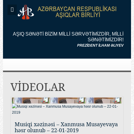
AŞIQ SƏNƏTİ BİZİM MİLLİ SƏRVƏTİMİZDİR, MİLLİ
SƏNƏTİMİZDİR!
PREZİDENT İLHAM ƏLIYEV
VİDEOLAR
Musiqi xəzinəsi – Xanmusa Musayevaya
həsr olunub – 22-01-2019