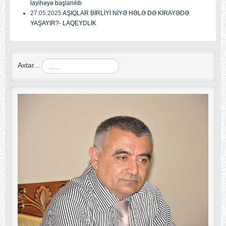
layihəyə başlanılıb
27.05.2025
AŞIQLAR BİRLİYİ NİYƏ HƏLƏ DƏ KİRAYƏDƏ
YAŞAYIR?- LAQEYDLİK
Axtar...