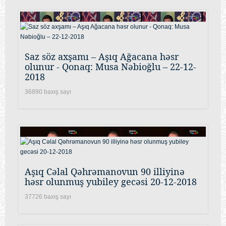
Saz söz axşamı – Aşıq Ağacana həsr
olunur - Qonaq: Musa Nəbioğlu – 22-12-
2018
36890 baxış sayı
Aşıq Cəlal Qəhrəmanovun 90 illiyinə
həsr olunmuş yubiley gecəsi 20-12-2018
37726 baxış sayı