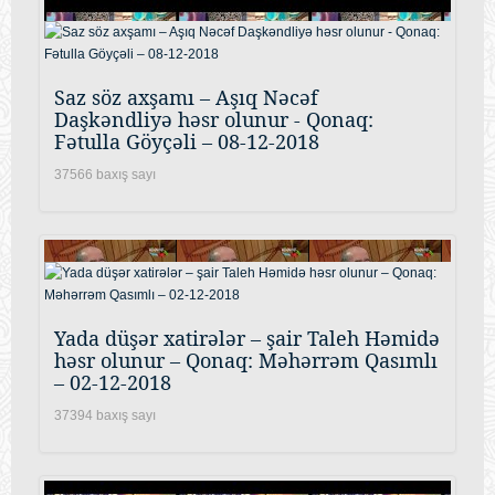
Saz söz axşamı – Aşıq Nəcəf
Daşkəndliyə həsr olunur - Qonaq:
Fətulla Göyçəli – 08-12-2018
37566 baxış sayı
Yada düşər xatirələr – şair Taleh Həmidə
həsr olunur – Qonaq: Məhərrəm Qasımlı
– 02-12-2018
37394 baxış sayı