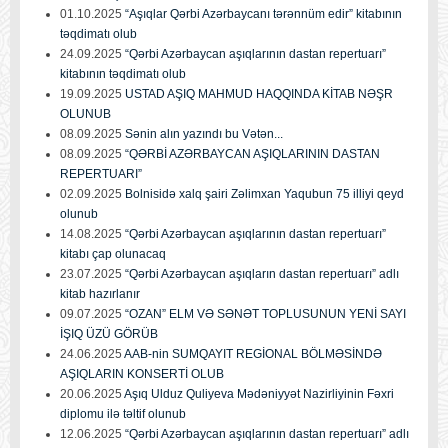
01.10.2025
“Aşıqlar Qərbi Azərbaycanı tərənnüm edir” kitabının
təqdimatı olub
24.09.2025
“Qərbi Azərbaycan aşıqlarının dastan repertuarı”
kitabının təqdimatı olub
19.09.2025
USTAD AŞIQ MAHMUD HAQQINDA KİTAB NƏŞR
OLUNUB
08.09.2025
Sənin alın yazındı bu Vətən...
08.09.2025
“QƏRBİ AZƏRBAYCAN AŞIQLARININ DASTAN
REPERTUARI”
02.09.2025
Bolnisidə xalq şairi Zəlimxan Yaqubun 75 illiyi qeyd
olunub
14.08.2025
“Qərbi Azərbaycan aşıqlarının dastan repertuarı”
kitabı çap olunacaq
23.07.2025
“Qərbi Azərbaycan aşıqların dastan repertuarı” adlı
kitab hazırlanır
09.07.2025
“OZAN” ELM VƏ SƏNƏT TOPLUSUNUN YENİ SAYI
İŞIQ ÜZÜ GÖRÜB
24.06.2025
AAB-nin SUMQAYIT REGİONAL BÖLMƏSİNDƏ
AŞIQLARIN KONSERTİ OLUB
20.06.2025
Aşıq Ulduz Quliyeva Mədəniyyət Nazirliyinin Fəxri
diplomu ilə təltif olunub
12.06.2025
“Qərbi Azərbaycan aşıqlarının dastan repertuarı” adlı