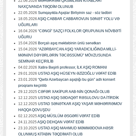
22.06.2026
MƏHƏRRƏM QASIMLININ KİTABLARI
NAXÇIVANDA TƏQDİM OLUNUB
22.05.2026
Sumqayıtda Aşıqlar Birliyinin saz - söz tədbiri
18.05.2026
AŞIQ CABBAR CABBAROVUN SƏNƏT YOLU VƏ
UĞURLARI
16.04.2026
“CƏNGİ” SAZÇI FOLKLOR QRUPUNUN NÖVBƏTİ
UĞURU
15.04.2026
Borçalı aşıq məktəbinin ünlü sənətkarı
15.04.2026
“AZƏRBAYCAN AŞIQ YARADICILIĞINDA MİLLİ-
MƏNƏVİ DƏYƏRLƏRİN TƏCƏSSÜMÜ” MÖVZUSUNDA
SEMİNAR KEÇİRİLİB
04.02.2026
Xatirə Bəşirli professor, İLK AŞIQ ROMANI
29.01.2026
USTAD AŞIQ HÜSEYN ƏZİZOĞLU VƏFAT EDİB
23.01.2026
“Qərbi Azərbaycan aşıqlığı bu gün” adlı konsert
proqramı keçirilib
29.12.2025
CƏFƏR XAKİPUR AAB-NİN QONAĞI OLUB
12.12.2025
USTAD AŞIQ SƏDAQƏT RƏSULOVU DA İTİRDİK
12.12.2025
USTAD SƏNƏTKAR AŞIQ YAŞAR MƏHƏRRƏMOV
HAQQA QOVUŞDU
02.12.2025
AŞIQ MÜSLÜM ƏSGƏRİ VƏFAT EDİB
24.11.2025
AŞIQ DEHQAN VƏFAT EDİB
23.10.2025
USTAD AŞIQ MAHMUD MƏMMƏDOVA HƏSR
OLUNMUŞ KİTABIN TƏQDİMATI OLUB