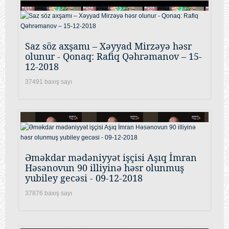
Saz söz axşamı – Xəyyad Mirzəyə həsr
olunur - Qonaq: Rafiq Qəhrəmanov – 15-
12-2018
37491 baxış sayı
Əməkdar mədəniyyət işçisi Aşıq İmran
Həsənovun 90 illiyinə həsr olunmuş
yubiley gecəsi - 09-12-2018
37876 baxış sayı