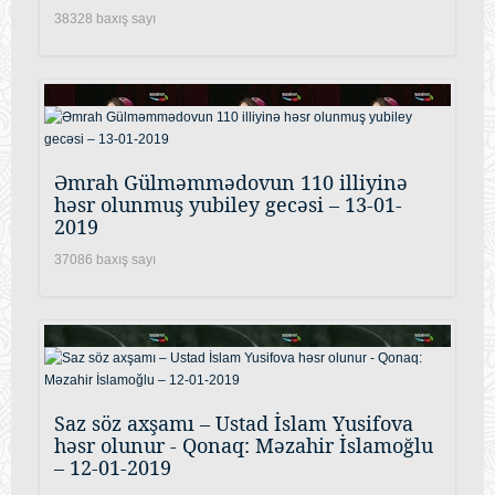
38328 baxış sayı
Əmrah Gülməmmədovun 110 illiyinə
həsr olunmuş yubiley gecəsi – 13-01-
2019
37086 baxış sayı
Saz söz axşamı – Ustad İslam Yusifova
həsr olunur - Qonaq: Məzahir İslamoğlu
– 12-01-2019