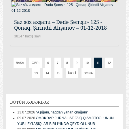
Saz söz axşamı – Dədə Şəmşir- 125 -
Qonaq: Şirindil Alışanov – 01-12-2018
38147 baxış sayı
BAŞA
GERI
6
7
8
9
10
11
12
13
14
15
İRƏLI
SONA
BÜTÜN
XƏBƏRLƏR
13.07.2026
“Aşığam, haqdan yanan çırağam”
09.07.2026
ƏMƏKDAR JURNALİST FAİQ QİSMƏTOĞLUNUN
YUBİLEYİ AŞIQLAR BİRLİYİNDƏ QEYD OLUNUB