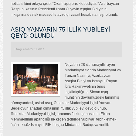
nəticəsi kimi ortaya çıxıb. “Ozan-aşıq ensiklopediyası” Azərbaycan
Respublikasının Prezidenti İlham Əliyevin Aşıqlar Birliyinin
inkişafına dəstək məqsədilə ayırdığı vəsait hesabına nəşr olunub.
AŞIQ YANVARIN 75 İLLİK YUBİLEYİ
QEYD OLUNDU
Nəşr edilib 29.11.2017
Noyabrın 28-də İsmayıllı rayon
Mədəniyyət evində Mədəniyyət və
Turizm Nazirliyi, Azərbaycan
Aşıqlar Birliyi və İsmayıllı Rayon
İcra Hakimiyyətinin birgə
təşkilatçılığı ilə Şirvan aşıq
mühitinin dövrümüzdəki tanınmış
nümayəndəsi, ustad aşıq, Əməkdar Mədəniyyət İşçisi Yanvar
Bədəlovun anadan olmasının 75 illik yubileyi qeyd olunub.
Əməkdar Mədəniyyət İşçisi, tanınmış folklorşünas alim Elxan
Məmmədlinin aparıcılığı ilə keçən tədbirdə yubilyarı təbrik etmək
üçün ilk söz İsmayıllı RİH başçısı Mirdaməd Sadıqova verilib.