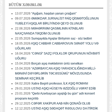
BÜTÜN
XƏBƏRLƏR
13.07.2026
“Aşığam, haqdan yanan çırağam”
09.07.2026
ƏMƏKDAR JURNALİST FAİQ QİSMƏTOĞLUNUN
YUBİLEYİ AŞIQLAR BİRLİYİNDƏ QEYD OLUNUB
22.06.2026
MƏHƏRRƏM QASIMLININ KİTABLARI
NAXÇIVANDA TƏQDİM OLUNUB
22.05.2026
Sumqayıtda Aşıqlar Birliyinin saz - söz tədbiri
18.05.2026
AŞIQ CABBAR CABBAROVUN SƏNƏT YOLU VƏ
UĞURLARI
16.04.2026
“CƏNGİ” SAZÇI FOLKLOR QRUPUNUN NÖVBƏTİ
UĞURU
15.04.2026
Borçalı aşıq məktəbinin ünlü sənətkarı
15.04.2026
“AZƏRBAYCAN AŞIQ YARADICILIĞINDA MİLLİ-
MƏNƏVİ DƏYƏRLƏRİN TƏCƏSSÜMÜ” MÖVZUSUNDA
SEMİNAR KEÇİRİLİB
04.02.2026
Xatirə Bəşirli professor, İLK AŞIQ ROMANI
29.01.2026
USTAD AŞIQ HÜSEYN ƏZİZOĞLU VƏFAT EDİB
23.01.2026
“Qərbi Azərbaycan aşıqlığı bu gün” adlı konsert
proqramı keçirilib
29.12.2025
CƏFƏR XAKİPUR AAB-NİN QONAĞI OLUB
12.12.2025
USTAD AŞIQ SƏDAQƏT RƏSULOVU DA İTİRDİK