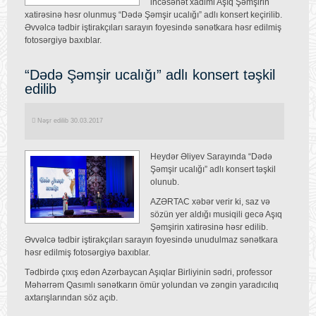
incəsənət xadimi Aşıq Şəmşirin
xatirəsinə həsr olunmuş “Dədə Şəmşir ucalığı” adlı konsert keçirilib.
Əvvəlcə tədbir iştirakçıları sarayın foyesində sənətkara həsr edilmiş
fotosərgiyə baxıblar.
“Dədə Şəmşir ucalığı” adlı konsert təşkil
edilib
Nəşr edilib 30.03.2017
Heydər Əliyev Sarayında “Dədə
Şəmşir ucalığı” adlı konsert təşkil
olunub.
AZƏRTAC xəbər verir ki, saz və
sözün yer aldığı musiqili gecə Aşıq
Şəmşirin xatirəsinə həsr edilib.
Əvvəlcə tədbir iştirakçıları sarayın foyesində unudulmaz sənətkara
həsr edilmiş fotosərgiyə baxıblar.
Tədbirdə çıxış edən Azərbaycan Aşıqlar Birliyinin sədri, professor
Məhərrəm Qasımlı sənətkarın ömür yolundan və zəngin yaradıcılıq
axtarışlarından söz açıb.