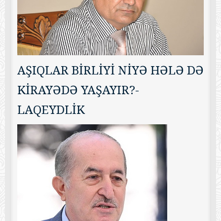
AŞIQLAR BİRLİYİ NİYƏ HƏLƏ DƏ
KİRAYƏDƏ YAŞAYIR?-
LAQEYDLİK