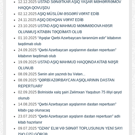
12.12.2025
USTAD SƏNƏTKAR AŞIQ YAŞAR MƏHƏRRƏMOV
HAQQA QOVUŞDU
02.12.2025
AŞIQ MÜSLÜM ƏSGƏRİ VƏFAT EDİB
24.11.2025
AŞIQ DEHQAN VƏFAT EDİB
23.10.2025
USTAD AŞIQ MAHMUD MƏMMƏDOVA HƏSR
OLUNMUŞ KİTABIN TƏQDİMATI OLUB
01.10.2025
“Aşıqlar Qərbi Azərbaycanı tərənnüm edir” kitabının
təqdimatı olub
24.09.2025
“Qərbi Azərbaycan aşıqlarının dastan repertuarı”
kitabının təqdimatı olub
19.09.2025
USTAD AŞIQ MAHMUD HAQQINDA KİTAB NƏŞR
OLUNUB
08.09.2025
Sənin alın yazındı bu Vətən...
08.09.2025
“QƏRBİ AZƏRBAYCAN AŞIQLARININ DASTAN
REPERTUARI”
02.09.2025
Bolnisidə xalq şairi Zəlimxan Yaqubun 75 illiyi qeyd
olunub
14.08.2025
“Qərbi Azərbaycan aşıqlarının dastan repertuarı”
kitabı çap olunacaq
23.07.2025
“Qərbi Azərbaycan aşıqların dastan repertuarı” adlı
kitab hazırlanır
09.07.2025
“OZAN” ELM VƏ SƏNƏT TOPLUSUNUN YENİ SAYI
İŞIQ ÜZÜ GÖRÜB