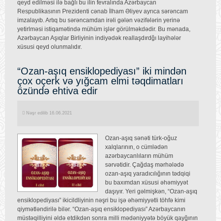
qeyd edilməsi ilə bağlı bu ilin fevralında Azərbaycan
Respublikasının Prezidenti cənab İlham Əliyev ayrıca sərəncam
imzalayıb. Artıq bu sərəncamdan irəli gələn vəzifələrin yerinə
yetirlməsi istiqamətində mühüm işlər görülməkdədir. Bu mənada,
Azərbaycan Aşıqlar Birliyinin indiyədək reallaşdırdğı layihələr
xüsusi qeyd olunmalıdır.
“Ozan-aşıq ensiklopediyası” iki mindən
çox oçerk və yığcam elmi təqdimatları
özündə ehtiva edir
Nəşr edilib 16.06.2021
Ozan-aşıq sənəti türk-oğuz
xalqlarının, o cümlədən
azərbaycanlıların mühüm
sərvətidir. Çağdaş mərhələdə
ozan-aşıq yaradıcılığının tədqiqi
bu baxımdan xüsusi əhəmiyyət
daşıyır. Yeri gəlmişkən, “Ozan-aşıq
ensiklopediyası” ikicildliyinin nəşri bu işə əhəmiyyətli töhfə kimi
qiymətləndirilə bilər. “Ozan-aşıq ensiklopediyası” Azərbaycanın
müstəqilliyini əldə etdikdən sonra milli mədəniyyətə böyük qayğının