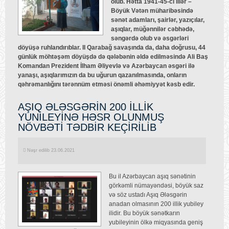
olub. Hətta 1941-45-ci illər –
Böyük Vətən müharibəsində
sənət adamları, şairlər, yazıçılar,
aşıqlar, müğənnilər cəbhədə,
səngərdə olub və əsgərləri
döyüşə ruhlandırıblar. II Qarabağ savaşında da, daha doğrusu, 44
günlük möhtəşəm döyüşdə də qələbənin əldə edilməsində Ali Baş
Komandan Prezident İlham Əliyevlə və Azərbaycan əsgəri ilə
yanaşı, aşıqlarımızın da bu uğurun qazanılmasında, onların
qəhrəmanlığını tərənnüm etməsi önəmli əhəmiyyət kəsb edir.
AŞIQ ƏLƏSGƏRİN 200 İLLİK
YUNİLEYİNƏ HƏSR OLUNMUŞ
NÖVBƏTİ TƏDBİR KEÇİRİLİB
Nəşr edilib 23.06.2021
Bu il Azərbaycan aşıq sənətinin
görkəmli nümayəndəsi, böyük saz
və söz ustadı Aşıq Ələsgərin
anadan olmasının 200 illik yubiley
ilidir. Bu böyük sənətkarın
yubileyinin ölkə miqyasında geniş