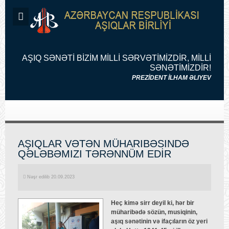
AŞIQ SƏNƏTİ BİZİM MİLLİ SƏRVƏTİMİZDİR, MİLLİ
SƏNƏTİMİZDİR!
PREZİDENT İLHAM ƏLIYEV
AŞIQLAR VƏTƏN MÜHARIBƏSINDƏ
QƏLƏBƏMIZI TƏRƏNNÜM EDİR
Nəşr edilib 20.09.2023
Heç kimə sirr deyil ki, hər bir
müharibədə sözün, musiqinin,
aşıq sənətinin və ifaçıların öz yeri