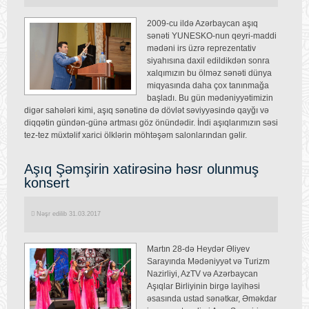
2009-cu ildə Azərbaycan aşıq
sənəti YUNESKO-nun qeyri-maddi
mədəni irs üzrə reprezentativ
siyahısına daxil edildikdən sonra
xalqımızın bu ölməz sənəti dünya
miqyasında daha çox tanınmağa
başladı. Bu gün mədəniyyətimizin
digər sahələri kimi, aşıq sənətinə də dövlət səviyyəsində qayğı və
diqqətin gündən-günə artması göz önündədir. İndi aşıqlarımızın səsi
tez-tez müxtəlif xarici ölklərin möhtəşəm salonlarından gəlir.
Aşıq Şəmşirin xatirəsinə həsr olunmuş
konsert
Nəşr edilib 31.03.2017
Martın 28-də Heydər Əliyev
Sarayında Mədəniyyət və Turizm
Nazirliyi, AzTV və Azərbaycan
Aşıqlar Birliyinin birgə layihəsi
əsasında ustad sənətkar, Əməkdar