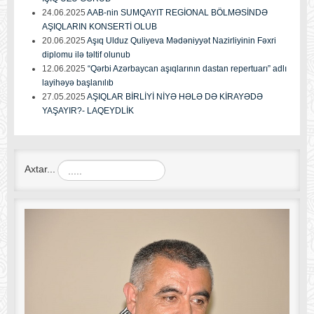
24.06.2025
AAB-nin SUMQAYIT REGİONAL BÖLMƏSİNDƏ
AŞIQLARIN KONSERTİ OLUB
20.06.2025
Aşıq Ulduz Quliyeva Mədəniyyət Nazirliyinin Fəxri
diplomu ilə təltif olunub
12.06.2025
“Qərbi Azərbaycan aşıqlarının dastan repertuarı” adlı
layihəyə başlanılıb
27.05.2025
AŞIQLAR BİRLİYİ NİYƏ HƏLƏ DƏ KİRAYƏDƏ
YAŞAYIR?- LAQEYDLİK
Axtar...