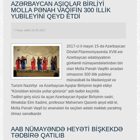
AZƏRBAYCAN AŞIQLAR BİRLİYİ
MOLLA PƏNAH VAQİFİN 300 İLLİK
YUBİLEYİNİ QEYD ETDİ
Nəşr edilib 16.05.2017
2017-ci il mayın 15-də Azərbaycan
Dövlət Filarmoniyasında XVIII əsr
Azərbaycan ədəbiyyatının
görkəmli nümayəndələrindən biri
olan Molla Pənah Vaqifin anadan
olmasının 300 illik yubileyi
münasibəti ilə Mədəniyyət və
Turizm Nazirliyi və Azərbaycan Aşıqlar Birliyinin təşkil etdiyi
“Könüldən könülə yollar görünür” adlı tədbir keçirilib.
Tədbiri giriş sözü ilə açan Azərbaycan Aşıqlar Birliyinin sədri,
Əməkdar Elm Xadimi, professor Məhərrəm Qasımlı qeyd etdi ki,
Molla Pənah Vaqif öz ənənələri ilə seçilən ədəbi məktəb yaratmış
ölməz sənətkardır.
AAB NÜMAYƏNDƏ HEYƏTİ BİŞKEKDƏ
TƏDBİRƏ QATILIB