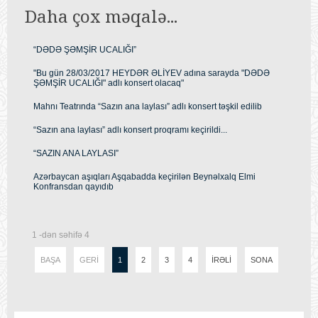
Daha çox məqalə...
“DƏDƏ ŞƏMŞİR UCALIĞI”
"Bu gün 28/03/2017 HEYDƏR ƏLİYEV adına sarayda "DƏDƏ
ŞƏMŞİR UCALIĞI" adlı konsert olacaq"
Mahnı Teatrında “Sazın ana laylası” adlı konsert təşkil edilib
“Sazın ana laylası” adlı konsert proqramı keçirildi...
“SAZIN ANA LAYLASI”
Azərbaycan aşıqları Aşqabadda keçirilən Beynəlxalq Elmi
Konfransdan qayıdıb
1 -dən səhifə 4
BAŞA
GERI
1
2
3
4
İRƏLI
SONA