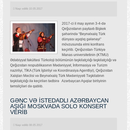
Nəşr edilib 10.05.2017
2017-ci il may ayının 3-4-də
Qırğızıstanın paytaxtı Bişkek
şəhərində “Beynəlxalq Türk
dünyası aşıqlıq gələnəyi”
mövzusunda elmi konfrans
keçirlib. Qırığızıstan-Türkiyə
Manas universitetinin (KTMU)
Ədəbiyyat fakültəsi Türkoloji bölümünün təşkilatçılığı təşkilatçılığı və
Qırğızıstan respublikasının Mədəniyyət, İnformasiya və Turizm
nazirliyi, TİKA (Türk İşbirliyi və Koordinasiya Agentliyi), Qırğızıstan
Xalqları Məclisi və Beynəlxalq Türk Mədəniyyəti Təşkilatının
təşkilatçılığı ilə keçirilən tədbirə Azərbaycan Aşıqlar birliyinin
təmsilçiləri də qatılıb.
GƏNC VƏ İSTEDADLI AZƏRBAYCAN
AŞIĞI MOSKVADA SOLO KONSERT
VERİB
Nəşr edilib 08.05.2017