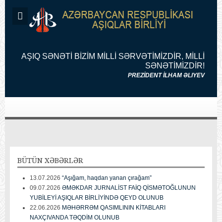
AŞIQ SƏNƏTİ BİZİM MİLLİ SƏRVƏTİMİZDİR, MİLLİ
SƏNƏTİMİZDİR!
PREZİDENT İLHAM ƏLIYEV
BÜTÜN
XƏBƏRLƏR
13.07.2026
“Aşığam, haqdan yanan çırağam”
09.07.2026
ƏMƏKDAR JURNALİST FAİQ QİSMƏTOĞLUNUN
YUBİLEYİ AŞIQLAR BİRLİYİNDƏ QEYD OLUNUB
22.06.2026
MƏHƏRRƏM QASIMLININ KİTABLARI
NAXÇIVANDA TƏQDİM OLUNUB