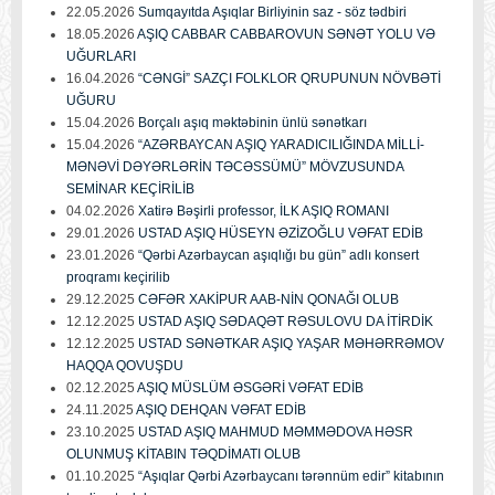
22.05.2026
Sumqayıtda Aşıqlar Birliyinin saz - söz tədbiri
18.05.2026
AŞIQ CABBAR CABBAROVUN SƏNƏT YOLU VƏ
UĞURLARI
16.04.2026
“CƏNGİ” SAZÇI FOLKLOR QRUPUNUN NÖVBƏTİ
UĞURU
15.04.2026
Borçalı aşıq məktəbinin ünlü sənətkarı
15.04.2026
“AZƏRBAYCAN AŞIQ YARADICILIĞINDA MİLLİ-
MƏNƏVİ DƏYƏRLƏRİN TƏCƏSSÜMÜ” MÖVZUSUNDA
SEMİNAR KEÇİRİLİB
04.02.2026
Xatirə Bəşirli professor, İLK AŞIQ ROMANI
29.01.2026
USTAD AŞIQ HÜSEYN ƏZİZOĞLU VƏFAT EDİB
23.01.2026
“Qərbi Azərbaycan aşıqlığı bu gün” adlı konsert
proqramı keçirilib
29.12.2025
CƏFƏR XAKİPUR AAB-NİN QONAĞI OLUB
12.12.2025
USTAD AŞIQ SƏDAQƏT RƏSULOVU DA İTİRDİK
12.12.2025
USTAD SƏNƏTKAR AŞIQ YAŞAR MƏHƏRRƏMOV
HAQQA QOVUŞDU
02.12.2025
AŞIQ MÜSLÜM ƏSGƏRİ VƏFAT EDİB
24.11.2025
AŞIQ DEHQAN VƏFAT EDİB
23.10.2025
USTAD AŞIQ MAHMUD MƏMMƏDOVA HƏSR
OLUNMUŞ KİTABIN TƏQDİMATI OLUB
01.10.2025
“Aşıqlar Qərbi Azərbaycanı tərənnüm edir” kitabının