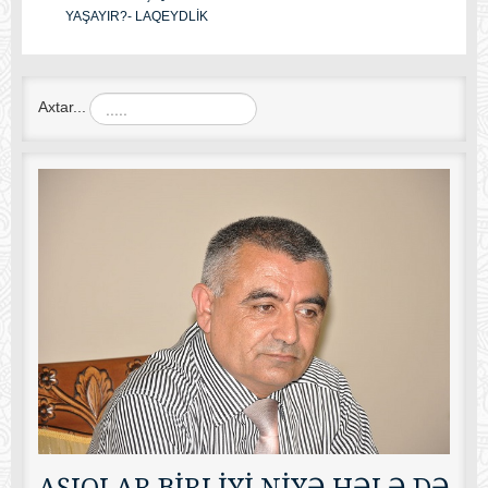
YAŞAYIR?- LAQEYDLİK
Axtar...
AŞIQLAR BİRLİYİ NİYƏ HƏLƏ DƏ