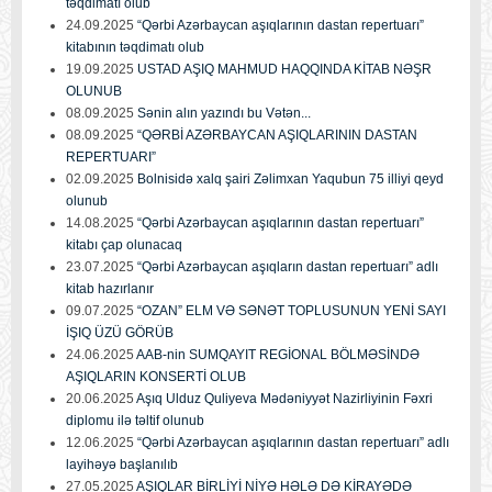
təqdimatı olub
24.09.2025
“Qərbi Azərbaycan aşıqlarının dastan repertuarı”
kitabının təqdimatı olub
19.09.2025
USTAD AŞIQ MAHMUD HAQQINDA KİTAB NƏŞR
OLUNUB
08.09.2025
Sənin alın yazındı bu Vətən...
08.09.2025
“QƏRBİ AZƏRBAYCAN AŞIQLARININ DASTAN
REPERTUARI”
02.09.2025
Bolnisidə xalq şairi Zəlimxan Yaqubun 75 illiyi qeyd
olunub
14.08.2025
“Qərbi Azərbaycan aşıqlarının dastan repertuarı”
kitabı çap olunacaq
23.07.2025
“Qərbi Azərbaycan aşıqların dastan repertuarı” adlı
kitab hazırlanır
09.07.2025
“OZAN” ELM VƏ SƏNƏT TOPLUSUNUN YENİ SAYI
İŞIQ ÜZÜ GÖRÜB
24.06.2025
AAB-nin SUMQAYIT REGİONAL BÖLMƏSİNDƏ
AŞIQLARIN KONSERTİ OLUB
20.06.2025
Aşıq Ulduz Quliyeva Mədəniyyət Nazirliyinin Fəxri
diplomu ilə təltif olunub
12.06.2025
“Qərbi Azərbaycan aşıqlarının dastan repertuarı” adlı
layihəyə başlanılıb
27.05.2025
AŞIQLAR BİRLİYİ NİYƏ HƏLƏ DƏ KİRAYƏDƏ