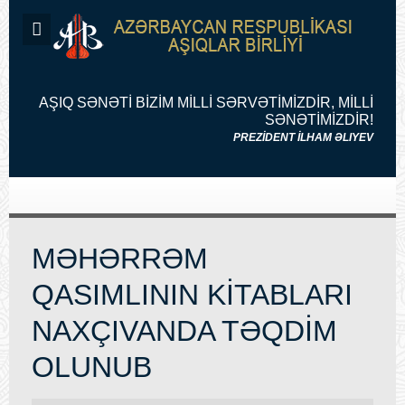
AŞIQ SƏNƏTİ BİZİM MİLLİ SƏRVƏTİMİZDİR, MİLLİ
SƏNƏTİMİZDİR!
PREZİDENT İLHAM ƏLIYEV
MƏHƏRRƏM
QASIMLININ KİTABLARI
NAXÇIVANDA TƏQDİM
OLUNUB