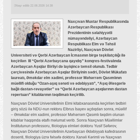
Nəşr edilib 22.06.2026 14:38
Naxçıvan Muxtar Respublikasında
Azərbaycan Respublikası
Prezidentinin səlahiyyətli
nümayəndəliyi, Azərbaycan
Respublikası Elm və Təhsil
Nazirliyi, Naxçıvan Dövlət
Universiteti və Qərbi Azərbaycan İcmasının birgə təşkilatçılığı ilə
keçirilən III “Qərbi Azərbaycana qayıdış” konqres-festivalında
Azərbaycan Aşıqlar Birliyi də layiqincə təmsil olunub. Tədbir
çərçivəsində Azərbaycan Aşıqlar Birliyinin sədri, Dövlət Mükafatı
laureatı, Əməkdar elm xadimi, professor Məhərrəm Qasımlının
müəllifi olduğu “Ozan-aşıq sənəti və ədəbiyyatı”, “Aşıq Ələsgərlə
bağlı dastan-rəvayətlər” və “Qərbi Azərbaycan aşıqlarının dastan
repertuarı” kitablarının təqdimatı keçirilib.
Naxçıvan Dövlət Universitetinin Elmi kitabxanasında keçirilən tədbiri
giriş sözü ilə NDU-nun rektoru Elbrus İsayev açdıqdan sonra, müəllif
– Əməkdar elm xadimi, professor Məhərrəm Qasımlı təqdim olunan
kitablar haqqında ətaflı məlumat verib. Sonra Naxçıvan Müəllimlər
İnstitutunun professoru, filologiya elmləri doktoru Yusif Səfərov,
Naxçıvan Dövlət Universitetinin Azərbaycan Ədəbiyyatı kafedrasının
dosenti, filologiya üzrə fəlsəfə doktoru Xanəli Kərimli və Naxçıvan