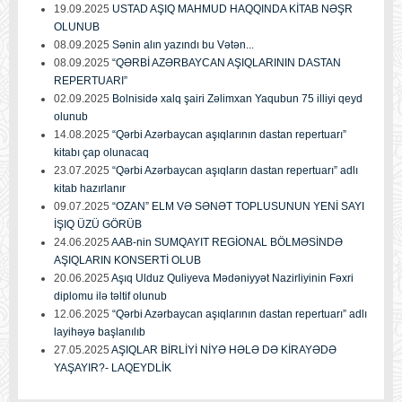
19.09.2025
USTAD AŞIQ MAHMUD HAQQINDA KİTAB NƏŞR
OLUNUB
08.09.2025
Sənin alın yazındı bu Vətən...
08.09.2025
“QƏRBİ AZƏRBAYCAN AŞIQLARININ DASTAN
REPERTUARI”
02.09.2025
Bolnisidə xalq şairi Zəlimxan Yaqubun 75 illiyi qeyd
olunub
14.08.2025
“Qərbi Azərbaycan aşıqlarının dastan repertuarı”
kitabı çap olunacaq
23.07.2025
“Qərbi Azərbaycan aşıqların dastan repertuarı” adlı
kitab hazırlanır
09.07.2025
“OZAN” ELM VƏ SƏNƏT TOPLUSUNUN YENİ SAYI
İŞIQ ÜZÜ GÖRÜB
24.06.2025
AAB-nin SUMQAYIT REGİONAL BÖLMƏSİNDƏ
AŞIQLARIN KONSERTİ OLUB
20.06.2025
Aşıq Ulduz Quliyeva Mədəniyyət Nazirliyinin Fəxri
diplomu ilə təltif olunub
12.06.2025
“Qərbi Azərbaycan aşıqlarının dastan repertuarı” adlı
layihəyə başlanılıb
27.05.2025
AŞIQLAR BİRLİYİ NİYƏ HƏLƏ DƏ KİRAYƏDƏ
YAŞAYIR?- LAQEYDLİK