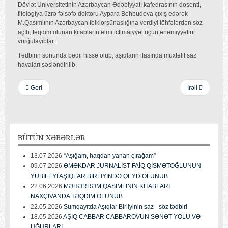
Dövlət Universitetinin Azərbaycan Ədəbiyyatı kafedrasının dosenti,
filologiya üzrə fəlsəfə doktoru Aypara Behbudova çıxış edərək
M.Qasımlının Azərbaycan folklorşünaslığına verdiyi töhfələrdən söz
açıb, təqdim olunan kitabların elmi ictimaiyyət üçün əhəmiyyətini
vurğulayıblar.
Tədbirin sonunda bədii hissə olub, aşıqların ifasında müxtəlif saz
havaları səsləndirilib.
Geri
İrəli
BÜTÜN
XƏBƏRLƏR
13.07.2026
“Aşığam, haqdan yanan çırağam”
09.07.2026
ƏMƏKDAR JURNALİST FAİQ QİSMƏTOĞLUNUN
YUBİLEYİ AŞIQLAR BİRLİYİNDƏ QEYD OLUNUB
22.06.2026
MƏHƏRRƏM QASIMLININ KİTABLARI
NAXÇIVANDA TƏQDİM OLUNUB
22.05.2026
Sumqayıtda Aşıqlar Birliyinin saz - söz tədbiri
18.05.2026
AŞIQ CABBAR CABBAROVUN SƏNƏT YOLU VƏ
UĞURLARI