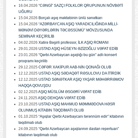
16.04.2026
“CƏNGİ” SAZÇI FOLKLOR QRUPUNUN NÖVBƏTİ
UĞURU
15.04.2026
Borçalı aşıq məktəbinin ünlü sənətkarı
15.04.2026
“AZƏRBAYCAN AŞIQ YARADICILIĞINDA MİLLİ-
MƏNƏVİ DƏYƏRLƏRİN TƏCƏSSÜMÜ” MÖVZUSUNDA
SEMİNAR KEÇİRİLİB
04.02.2026
Xatirə Bəşirli professor, İLK AŞIQ ROMANI
29.01.2026
USTAD AŞIQ HÜSEYN ƏZİZOĞLU VƏFAT EDİB
23.01.2026
“Qərbi Azərbaycan aşıqlığı bu gün” adlı konsert
proqramı keçirilib
29.12.2025
CƏFƏR XAKİPUR AAB-NİN QONAĞI OLUB
12.12.2025
USTAD AŞIQ SƏDAQƏT RƏSULOVU DA İTİRDİK
12.12.2025
USTAD SƏNƏTKAR AŞIQ YAŞAR MƏHƏRRƏMOV
HAQQA QOVUŞDU
02.12.2025
AŞIQ MÜSLÜM ƏSGƏRİ VƏFAT EDİB
24.11.2025
AŞIQ DEHQAN VƏFAT EDİB
23.10.2025
USTAD AŞIQ MAHMUD MƏMMƏDOVA HƏSR
OLUNMUŞ KİTABIN TƏQDİMATI OLUB
01.10.2025
“Aşıqlar Qərbi Azərbaycanı tərənnüm edir” kitabının
təqdimatı olub
24.09.2025
“Qərbi Azərbaycan aşıqlarının dastan repertuarı”
kitabının təqdimatı olub