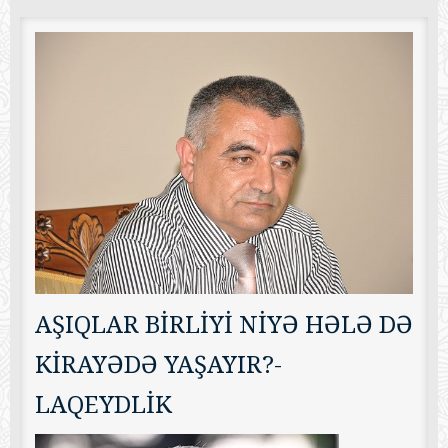
AŞIQLAR BİRLİYİ NİYƏ HƏLƏ DƏ
KİRAYƏDƏ YAŞAYIR?-
LAQEYDLİK