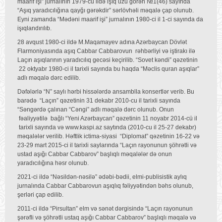
maarif işi” jurnalının 1979-cu ildə işıq üzü görən №1(46) sayında
“Aşıq yaradıcılığına qayğı gərəkdir” sərlövhəli məqalə çap olunub.
Eyni zamanda “Mədəni maarif işi” jurnalının 1980-ci il 1-ci sayında da
işıqlandırılıb.
28 avqust 1980-ci ildə M.Maqamayev adına Azərbaycan Dövlət
Flarmoniyasında aşıq Cabbar Cabbarovun rəhbərliyi və iştirakı ilə
Laçın aşıqlarının yaradıcılıq gecəsi keçirilib. “Sovet kəndi” qəzetinin
22 oktyabr 1980-ci il tarixli sayında bu haqda “Məclis quran aşıqlar”
adlı məqalə dərc edilib.
Dəfələrlə “N” saylı hərbi hissələrdə ansamblla konsertlər verib. Bu
barədə “Laçın” qəzetinin 31 dekabr 2010-cu il tarixli sayında
“Səngərdə çalınan “Cəngi” adlı məqalə dərc olunub. Onun
fəaliyyətilə bağlı “Yeni Azərbaycan” qəzetinin 11 noyabr 2014-cü il
tarixli sayında və www.kaspi.az saytında (2010-cu il 25-27 dekabr)
məqalələr verilib. Həftlik ictima-siyasi “Diplomat” qəzetinin 16-22 və
23-29 mart 2015-ci il tarixli saylarında “Laçın rayonunun şöhrətli və
ustad aşığı Cabbar Cabbarov” başlıqlı məqalələr də onun
yaradıcılığına həsr olunub.
2021-ci ildə “Nəsildən-nəsilə” ədəbi-bədii, elmi-publisistik aylıq
jurnalında Cabbar Cabbarovun aşıqlıq fəliyyətindən bəhs olunub,
şerləri çap edilib.
2011-ci ildə “Pirsultan” elm və sənət dərgisində “Laçın rayonunun
şərəfli və şöhrətli ustaq aşığı Cabbar Cabbarov” başlıqlı məqalə və