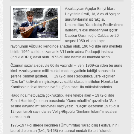
Azərbaycan Aşıqlar Birliyi İdarə
Heyətinin üzvü, IV, V və VI Aşıqlar
qurultaylarının iştirakçısı,
Ümumittifaq Yaradıcılıq Festivalınını
laureatı, “Fəxri mədəniyyət işçisi”
Cabbar Qasım oğlu Cabbarov 20
avqust 1950-ci ildə Laçın
rayonunun Ağbulaq kəndində anadan olub. 1967-ci ildə orta məktəbi
bitirib, 1969-cu ildə o zamankı V.İ.Lenin adına Pedaqoji instituta
(indiki ADPU) daxil olub 1973-cü ildə həmin ali məktəbi bitirib.
Özünün sazıyla-sözüylə 60 ilə yaxındır – yəni 1969-cu ildən bu günə
kimi Azərbaycanın milli musiqi mədəniyyətinin təbliği sahəsində
şərəflə xidmət göstərir. 1972-ci ildə Respublika üzrə keçirilən
“Oxu tar” festivalının iştirakçısı və qalibi olaraq institutun Həmkarlar
Komitəsinin fəxri fərmanı və “Luç” qol saatı ilə mükafatlandırılıb.
Haqqında mətbuatda çox yazılıb. Hələ tələbə ikən – 1972-ci ildə
Zahid Həmidoğlu onun barəsində “Gənc müəllim” qəzetində “Saz
səsinə dayandım” sərlövhəli yazı yazıb. “Laçın” qəzetinin 1975-ci il
12 iyun tarixli sayında isə Vəliş Əlişoğlu “Simlərin tufanı” məqaləsi
dərc olunub.
1975-1977-ci illərdə keçirilən I Ümumittifaq Yaradıcılıq Festivalınını
lauret diplomları (№1, №168) və laureat medalı ilə təltif olunub.