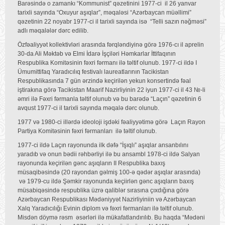
Barəsində o zamankı “Kommunist” qəzetinini 1977-ci il 26 yanvar
tarixli sayında “Oxuyur aşıqlar”, məqaləsi “Azərbaycan müəllimi”
qəzetinin 22 noyabr 1977-ci il tarixli sayında isə “Telli sazın nəğməsi”
adlı məqalələr dərc edilib.
Özfəaliyyət kollektivləri arasında fərqləndiyinə görə 1976-cı il aprelin
30-da Ali Məktəb və Elmi İdarə İşçiləri Həmkarlar İttifaqının
Respublika Komitəsinin fəxri fərmanı ilə təltif olunub. 1977-ci ildə I
Ümumittifaq Yaradıcılıq festivalı laureatlarının Tacikistan
Respublikasında 7 gün ərzində keçirilən yekun konsertində fəal
iştirakına görə Tacikistan Maarif Nazirliyinin 22 iyun 1977-ci il 43 №-li
əmri ilə Fəxri fərmanla təltif olunub və bu barədə “Laçın” qəzetinin 6
avqust 1977-ci il tarixli sayında məqalə dərc olunub.
1977 və 1980-ci illərdə ideoloji işdəki fəaliyyətimə görə Laçın Rayon
Partiya Komitəsinin fəxri fərmanları ilə təltif olunub.
1977-ci ildə Laçın rayonunda ilk dəfə “İşıqlı” aşıqlar ansanbılını
yaradıb və onun bədii rəhbərliyi ilə bu ansambl 1978-ci ildə Salyan
rayonunda keçirilən gənc aşıqların II Respublika baxış
müsaqibəsində (20 rayondan gəlmiş 100-ə qədər aşıqlar arasında)
və 1979-cu ildə Şəmkir rayonunda keçiirlən gənc aşıqların baxış
müsabiqəsində respublika üzrə qaliblər sırasına çıxdığına görə
Azərbaycan Respublikası Mədəniyyət Nazirliyiniin və Azərbaycan
Xalq Yaradıcılığı Evinin diplom və fəxri fərmanları ilə təltif olunub.
Misdən döymə rəsm əsərləri ilə mükafatlandırılıb. Bu haqda “Mədəni