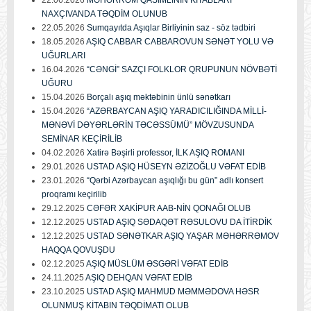
22.06.2026
MƏHƏRRƏM QASIMLININ KİTABLARI
NAXÇIVANDA TƏQDİM OLUNUB
22.05.2026
Sumqayıtda Aşıqlar Birliyinin saz - söz tədbiri
18.05.2026
AŞIQ CABBAR CABBAROVUN SƏNƏT YOLU VƏ
UĞURLARI
16.04.2026
“CƏNGİ” SAZÇI FOLKLOR QRUPUNUN NÖVBƏTİ
UĞURU
15.04.2026
Borçalı aşıq məktəbinin ünlü sənətkarı
15.04.2026
“AZƏRBAYCAN AŞIQ YARADICILIĞINDA MİLLİ-
MƏNƏVİ DƏYƏRLƏRİN TƏCƏSSÜMÜ” MÖVZUSUNDA
SEMİNAR KEÇİRİLİB
04.02.2026
Xatirə Bəşirli professor, İLK AŞIQ ROMANI
29.01.2026
USTAD AŞIQ HÜSEYN ƏZİZOĞLU VƏFAT EDİB
23.01.2026
“Qərbi Azərbaycan aşıqlığı bu gün” adlı konsert
proqramı keçirilib
29.12.2025
CƏFƏR XAKİPUR AAB-NİN QONAĞI OLUB
12.12.2025
USTAD AŞIQ SƏDAQƏT RƏSULOVU DA İTİRDİK
12.12.2025
USTAD SƏNƏTKAR AŞIQ YAŞAR MƏHƏRRƏMOV
HAQQA QOVUŞDU
02.12.2025
AŞIQ MÜSLÜM ƏSGƏRİ VƏFAT EDİB
24.11.2025
AŞIQ DEHQAN VƏFAT EDİB
23.10.2025
USTAD AŞIQ MAHMUD MƏMMƏDOVA HƏSR
OLUNMUŞ KİTABIN TƏQDİMATI OLUB