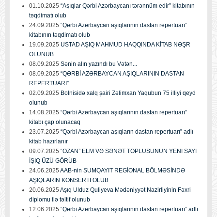
01.10.2025
“Aşıqlar Qərbi Azərbaycanı tərənnüm edir” kitabının
təqdimatı olub
24.09.2025
“Qərbi Azərbaycan aşıqlarının dastan repertuarı”
kitabının təqdimatı olub
19.09.2025
USTAD AŞIQ MAHMUD HAQQINDA KİTAB NƏŞR
OLUNUB
08.09.2025
Sənin alın yazındı bu Vətən...
08.09.2025
“QƏRBİ AZƏRBAYCAN AŞIQLARININ DASTAN
REPERTUARI”
02.09.2025
Bolnisidə xalq şairi Zəlimxan Yaqubun 75 illiyi qeyd
olunub
14.08.2025
“Qərbi Azərbaycan aşıqlarının dastan repertuarı”
kitabı çap olunacaq
23.07.2025
“Qərbi Azərbaycan aşıqların dastan repertuarı” adlı
kitab hazırlanır
09.07.2025
“OZAN” ELM VƏ SƏNƏT TOPLUSUNUN YENİ SAYI
İŞIQ ÜZÜ GÖRÜB
24.06.2025
AAB-nin SUMQAYIT REGİONAL BÖLMƏSİNDƏ
AŞIQLARIN KONSERTİ OLUB
20.06.2025
Aşıq Ulduz Quliyeva Mədəniyyət Nazirliyinin Fəxri
diplomu ilə təltif olunub
12.06.2025
“Qərbi Azərbaycan aşıqlarının dastan repertuarı” adlı