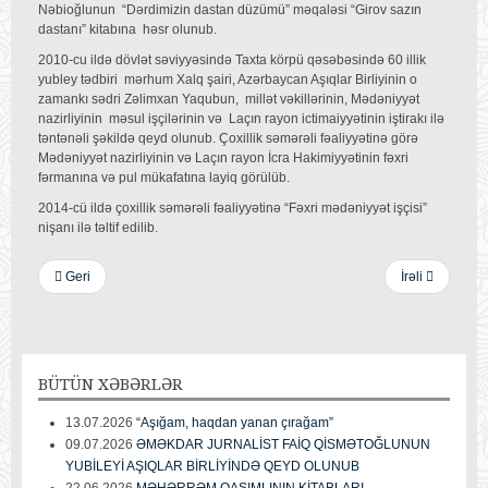
Nəbioğlunun “Dərdimizin dastan düzümü” məqaləsi “Girov sazın
dastanı” kitabına həsr olunub.
2010-cu ildə dövlət səviyyəsində Taxta körpü qəsəbəsində 60 illik
yubley tədbiri mərhum Xalq şairi, Azərbaycan Aşıqlar Birliyinin o
zamankı sədri Zəlimxan Yaqubun, millət vəkillərinin, Mədəniyyət
nazirliyinin məsul işçilərinin və Laçın rayon ictimaiyyətinin iştirakı ilə
təntənəli şəkildə qeyd olunub. Çoxillik səmərəli fəaliyyətinə görə
Mədəniyyət nazirliyinin və Laçın rayon İcra Hakimiyyətinin fəxri
fərmanına və pul mükafatına layiq görülüb.
2014-cü ildə çoxillik səmərəli fəaliyyətinə “Fəxri mədəniyyət işçisi”
nişanı ilə təltif edilib.
Geri
İrəli
BÜTÜN
XƏBƏRLƏR
13.07.2026
“Aşığam, haqdan yanan çırağam”
09.07.2026
ƏMƏKDAR JURNALİST FAİQ QİSMƏTOĞLUNUN
YUBİLEYİ AŞIQLAR BİRLİYİNDƏ QEYD OLUNUB