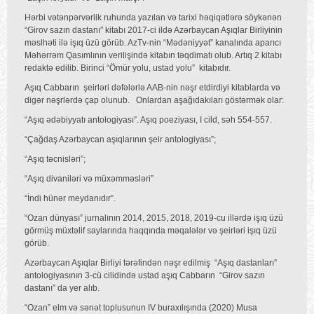
Hərbi vətənpərvərlik ruhunda yazılan və tarixi həqiqətlərə söykənən
“Girov sazın dastanı” kitabı 2017-ci ildə Azərbaycan Aşıqlar Birliyinin
məslhəti ilə işıq üzü görüb. AzTv-nin “Mədəniyyət” kanalında aparıcı
Məhərrəm Qasımlının verilişində kitabın təqdimatı olub. Artıq 2 kitabı
redaktə edilib. Birinci “Ömür yolu, ustad yolu” kitabıdır.
Aşıq Cabbarın şeirləri dəfələrlə AAB-nin nəşr etdirdiyi kitablarda və
digər nəşrlərdə çap olunub. Onlardan aşağıdakıları göstərmək olar:
“Aşıq ədəbiyyatı antologiyası”. Aşıq poeziyası, I cild, səh 554-557.
“Çağdaş Azərbaycan aşıqlarının şeir antologiyası”;
“Aşıq təcnisləri”;
“Aşıq divaniləri və müxəmməsləri”
“İndi hünər meydanıdır”.
“Ozan dünyası” jurnalının 2014, 2015, 2018, 2019-cu illərdə işıq üzü
görmüş müxtəlif saylarında haqqında məqalələr və şeirləri işıq üzü
görüb.
Azərbaycan Aşıqlar Birliyi tərəfindən nəşr edilmiş “Aşıq dastanları”
antologiyasının 3-cü cilidində ustad aşıq Cabbarın “Girov sazın
dastanı” da yer alıb.
“Ozan” elm və sənət toplusunun IV buraxılışında (2020) Musa