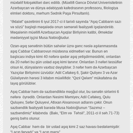
müxtəlif fotoşəkilləri dərc edilib. (Müəllifi Gəncə Dövlət Univerisitetinin
Azərbaycan və dünya ədəbiyyatı kafedrasının professoru, filologiya
elmləri doktoru, mərhum Sədnik Paşa Pirsultanlı).
“Ədalət” qəzetinini 6 iyul 2017-ci il tarixli sayında “Aşıq Cabbarın sazı
və sözü” başlıqlı məqalədə onun səmərəli fəaliyyəti işıqlandırılıb.
Məqalənin müəllifi Azərbaycan Aşıqlar Birliyinin katibi, Əməkdar
mədəniyyət işçisi Musa Nəbioğludur.
Ozan-aşıq sənətinin bütün sahələr üzrə gənc nəslə aşılanmasında
aşıq Cabbar Cabbarovun müstəsna xidmətləri var. Bunun ən
başlıcası indiyə kimi 40 nəfərə qədər aşıq yetişdirməsidirki, onlardan
da 20 nəfəri bu gün ustad aşıq kimi tanınır. Onlardan 3 nəfəri təssüflər
olsun ki, dünyalarını vaxtsız dəyişiblər. 3 nəfər həm də Azərbaycan
Yazıçılar Birliyinini üzvüdür: Adil Cəfakeş 6, Şakir Quliyev 3 və Azər
Güləliyevin hərəsi 3 kitabın müəllifidir. “Qızıl Qələm” mükafatına da
layıq görülüblər.
Aşıq Cabbar həm də sazbəndliklə məşğul olur, bu sənətin sirlərini 6
nəfərə öyrədib. Onlardan Nəsimi Məmiyev, Adil Cəfakeş, Qulu
Quluyev, Səfər Quluyevi, Atlıxan Alıxanovun adlarını çəkir. Onun
sazbəndlik fəaliyyəti barədə Musa Nəbioğlunun “Sazımız –
sazbəndimiz” kitabında (Bakı, “Elm və Təhsil”, 2011-ci il səh.71-73)
geniş bəhs olunur.
Aşıq Cabbar həm də bir ustad aşıq kimi 2 saz havası bəstələmişdir:
“Laçın fəryadı” və “Laçın marşı”.