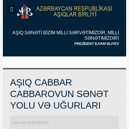
AŞIQ SƏNƏTİ BİZİM MİLLİ SƏRVƏTİMİZDİR, MİLLİ
SƏNƏTİMİZDİR!
PREZİDENT İLHAM ƏLIYEV
AŞIQ CABBAR
CABBAROVUN SƏNƏT
YOLU VƏ UĞURLARI
Nəşr edilib 18.05.2026 16:38