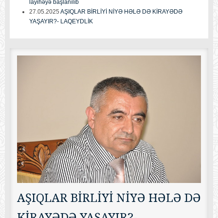
layihəyə başlanılıb
27.05.2025
AŞIQLAR BİRLİYİ NİYƏ HƏLƏ DƏ KİRAYƏDƏ
YAŞAYIR?- LAQEYDLİK
AŞIQLAR BİRLİYİ NİYƏ HƏLƏ DƏ
KİRAYƏDƏ YAŞAYIR?-