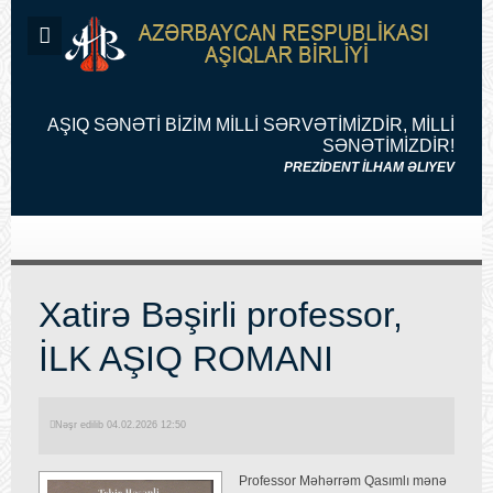
AŞIQ SƏNƏTİ BİZİM MİLLİ SƏRVƏTİMİZDİR, MİLLİ
SƏNƏTİMİZDİR!
PREZİDENT İLHAM ƏLIYEV
Xatirə Bəşirli professor,
İLK AŞIQ ROMANI
Nəşr edilib 04.02.2026 12:50
Professor Məhərrəm Qasımlı mənə