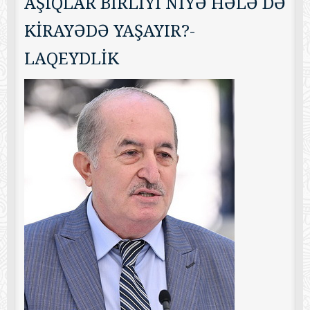
AŞIQLAR BİRLİYİ NİYƏ HƏLƏ DƏ
KİRAYƏDƏ YAŞAYIR?-
LAQEYDLİK