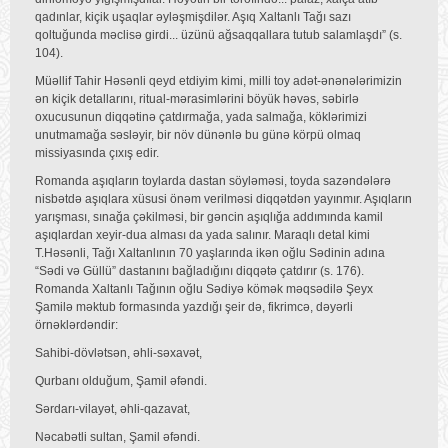
qadınlar, kiçik uşaqlar əyləşmişdilər. Aşıq Xaltanlı Tağı sazı
qoltuğunda məclisə girdi... üzünü ağsaqqallara tutub salamlaşdı” (s.
104).
Müəllif Tahir Həsənli qeyd etdiyim kimi, milli toy adət-ənənələrimizin
ən kiçik detallarını, ritual-mərasimlərini böyük həvəs, səbirlə
oxucusunun diqqətinə çatdırmağa, yada salmağa, köklərimizi
unutmamağa səsləyir, bir növ dünənlə bu günə körpü olmaq
missiyasında çıxış edir.
Romanda aşıqların toylarda dastan söyləməsi, toyda sazəndələrə
nisbətdə aşıqlara xüsusi önəm verilməsi diqqətdən yayınmır. Aşıqların
yarışması, sınağa çəkilməsi, bir gəncin aşıqlığa addımında kamil
aşıqlardan xeyir-dua alması da yada salınır. Maraqlı detal kimi
T.Həsənli, Tağı Xaltanlının 70 yaşlarında ikən oğlu Sədinin adına
“Sədi və Güllü” dastanını bağladığını diqqətə çatdırır (s. 176).
Romanda Xaltanlı Tağının oğlu Sədiyə kömək məqsədilə Şeyx
Şamilə məktub formasında yazdığı şeir də, fikrimcə, dəyərli
örnəklərdəndir:
Sahibi-dövlətsən, əhli-səxavət,
Qurbanı olduğum, Şamil əfəndi.
Sərdarı-vilayət, əhli-qazavat,
Nəcabətli sultan, Şamil əfəndi.