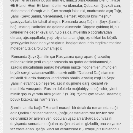
deyən, el arasında böyük hörməti, nüfuzu olan Abdulla Əfəndi, Mirzə
Əli Əfəndi, Əmir Əli kimi müəllim və üləmalar, Quba xanı Şeyxəli xan,
Məhəmməd Yaraqlı və b. Çox maraqlı faktdır ki, mədrəsədə aşıq Tağı,
Şamil (Şeyx Şamil), Məhəmməd, Həmzət, Abdulla kimi məşhur
şəxsiyyətlərlə bir təhsil almışdır. Romanda aşıq Tağının Şeyx Şamillə
bağlı maraqlı xatirələri də qələmə alınmışdır. Diqqətə çatdıraq ki, bu
xatirələr nə qədər xəyal ürünü olsa da, müəllifin o coğrafiyadan
olması, ağsaqqallarla, yaşlı ziyalılarla tanışlığı, eşitdikləri bu böyük
şəxsiyyətlər haqqında yazdıqlarını həqiqət donunda təqdim etməsinə
mötəbər tutalqa rolu oynamışdır.
Romanda Şeyx Şamilin çar Rusiyasına qarşı apardığı azadlıq
mübarizəsinin yerli xalqlar arasında nə qədər dəstəklənməsi, o
azadlıq mücahidinin parlaq həyatının müxtəlif dönəmləri, müridləri
böyük sevgi, vətənsevərliliklə təsvir edilir. “Dərbənd Dağıstanının
müxtəlif dillərdə danışan kəndlərinin əhalisi azadlıq eşqi ilə Şeyx
Şamilin ətrafında birləşərək, azğın düşmənə qarşı cəsarət və
mərdliklə vuruşurdu. Rusları dəfələrlə məğlubiyyətə uğradıb, iyirmi
minlik qoşun yarada bilmişdilər...” (s. 98). “Şamil çox savadlı adamdır,
böyük kitabxanası var” (s.99).
Şamilin adı ilə bağlı T.Həsənli maraqlı bir detalı da romanında nağıl
edir. Qədim türk inanclarında, (nağıl, dastanlarımızda tez-tez rast
gəldiyimiz) bir ailənin yeni doğulan uşaqları ard-arda dünyasını
dəyişəndə sonradan doğulan uşağın əsl adını gizlədib, ona və ya tez-
tez xəstələnən uşağa ikinci ad verərmişlər ki, Əzrayıl, pis ruhlar onu