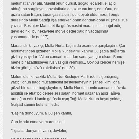
məlumatlar yer alır. Müəllif onun dürüst, qoçaq, ədalətli, əliaçıq
olduğunu sərgiləyən əhvalatlarla da oxucunu tanış edir. Onu, on
qızıla satan Bağırı, tapançasına qızıl pul qoyub öldürməsi, Təngə
dərəsində Molla Sadığı ifşa edərkən onun dondan-dona düşməsi, rus
yazıçısı Bestujev-Marlinski ilə görüşməsini maraqlı dillə nağıl edir,
qeyd edir ki, bu hekayələr indiyə qədər xalqın yaddaşında
yaşamaqdadır (s. 117).
Maraqlıdır ki, yazıçı, Molla Nurla Tağını da əsərində qarşılaşdırır. Çar
hökümətindən gizlənən Molla Nur sevimli xanımı Gülşadla dağlarda
gizlin yaşayırlar: “Al bu xəncəri, məndən sənə yadigar olsun. Bunu
mənə bir azadlıqsevər rus yazıçısı vermişdi... Qoy bu xəncər həmişə
bizim görüşümüzü xatırtlatsın” (s. 120).
Məlum olur ki, vaxtilə Molla Nur Bestujev-Marlinski ilə görüşmüş,
yazıçı, onun haqq mücadiləsini dəstəkləməyin nişanəsi kimi, ona
gözəl bir xəncər bağışlayıbmış. Molla Nur da həmin xəncəri o dövrdə
aşıqlığı ilə ətraf bölgələrə səs salan, hörmət qazanan aşıq Tağıya
ərməğan edir. Həmin görüşdə aşıq Tağı Molla Nurun həyat yoldaşı
Gülşad xanımı belə tərif edir:
“Başına döndüyüm, a Gülşən xanım,
Can içində cana vermərəm səni.
Yığsalar dünyanın varın, dövlətin,