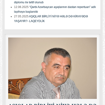
diplomu ilə təltif olunub
12.06.2025
“Qərbi Azərbaycan aşıqlarının dastan repertuarı” adlı
layihəyə başlanılıb
27.05.2025
AŞIQLAR BİRLİYİ NİYƏ HƏLƏ DƏ KİRAYƏDƏ
YAŞAYIR?- LAQEYDLİK