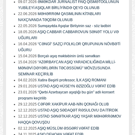
09.07.2026
ƏMƏKDAR JURNALİST FAİQ QİSMƏTOĞLUNUN
YUBİLEYİ AŞIQLAR BİRLİYİNDƏ QEYD OLUNUB
22.06.2026
MƏHƏRRƏM QASIMLININ KİTABLARI
NAXÇIVANDA TƏQDİM OLUNUB
22.05.2026
Sumqayıtda Aşıqlar Birliyinin saz - söz tədbiri
18.05.2026
AŞIQ CABBAR CABBAROVUN SƏNƏT YOLU VƏ
UĞURLARI
16.04.2026
“CƏNGİ” SAZÇI FOLKLOR QRUPUNUN NÖVBƏTİ
UĞURU
15.04.2026
Borçalı aşıq məktəbinin ünlü sənətkarı
15.04.2026
“AZƏRBAYCAN AŞIQ YARADICILIĞINDA MİLLİ-
MƏNƏVİ DƏYƏRLƏRİN TƏCƏSSÜMÜ” MÖVZUSUNDA
SEMİNAR KEÇİRİLİB
04.02.2026
Xatirə Bəşirli professor, İLK AŞIQ ROMANI
29.01.2026
USTAD AŞIQ HÜSEYN ƏZİZOĞLU VƏFAT EDİB
23.01.2026
“Qərbi Azərbaycan aşıqlığı bu gün” adlı konsert
proqramı keçirilib
29.12.2025
CƏFƏR XAKİPUR AAB-NİN QONAĞI OLUB
12.12.2025
USTAD AŞIQ SƏDAQƏT RƏSULOVU DA İTİRDİK
12.12.2025
USTAD SƏNƏTKAR AŞIQ YAŞAR MƏHƏRRƏMOV
HAQQA QOVUŞDU
02.12.2025
AŞIQ MÜSLÜM ƏSGƏRİ VƏFAT EDİB
24.11.2025
AŞIQ DEHQAN VƏFAT EDİB