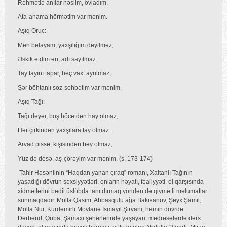
Rəhmətlə anılar nəslim, övladım,
Ata-anama hörmətim var mənim.
Aşıq Oruc:
Mən bəlayam, yaxşılığım deyilməz,
Əskik etdim əri, adı sayılmaz.
Tay tayını tapar, heç vaxt ayrılmaz,
Şər böhtanlı soz-sohbətim var mənim.
Aşıq Tağı:
Tağı deyər, boş höcətdən hay olmaz,
Hər çirkindən yaxşılara tay olmaz.
Arvad pissə, kişisindən bəy olmaz,
Yüz də desə, aş-çörəyim var mənim. (s. 173-174)
Tahir Həsənlinin “Haqdan yanan çıraq” romanı, Xaltanlı Tağının
yaşadığı dövrün şəxsiyyətləri, onların həyatı, fəaliyyəti, el qarşısında
xidmətlərini bədii üslübda tanıtdırmaq yöndən də qiymətli məlumatlar
sunmaqdadır. Molla Qasım, Abbasqulu ağa Bakıxanov, Şeyx Şamil,
Molla Nur, Kürdəmirli Mövlanə İsmayıl Şirvani, həmin dövrdə
Dərbənd, Quba, Şamaxı şəhərlərində yaşayan, mədrəsələrdə dərs