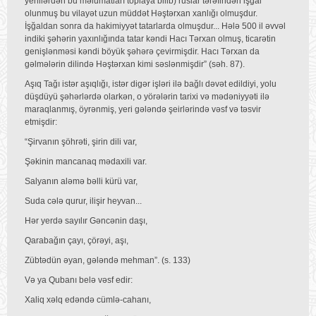
yerlilərdən bu məlumatları toplaya bilib) ruslar tərəfindən işğal
olunmuş bu vilayət uzun müddət Həştərxan xanlığı olmuşdur.
İşğaldan sonra da hakimiyyət tatarlarda olmuşdur... Hələ 500 il əvvəl
indiki şəhərin yaxınlığında tatar kəndi Hacı Tərxan olmuş, ticarətin
genişlənməsi kəndi böyük şəhərə çevirmişdir. Hacı Tərxan da
gəlmələrin dilində Həştərxan kimi səslənmişdir” (səh. 87).
Aşıq Tağı istər aşıqlığı, istər digər işləri ilə bağlı dəvət edildiyi, yolu
düşdüyü şəhərlərdə olarkən, o yörələrin tarixi və mədəniyyəti ilə
maraqlanmış, öyrənmiş, yeri gələndə şeirlərində vəsf və təsvir
etmişdir:
“Şirvanın şöhrəti, şirin dili var,
Şəkinin mancanaq mədaxili var.
Salyanın aləmə bəlli kürü var,
Suda cələ qurur, ilişir heyvan...
Hər yerdə sayılır Gəncənin daşı,
Qarabağın çayı, çörəyi, aşı,
Zübtədün əyan, gələndə mehman”. (s. 133)
Və ya Qubanı belə vəsf edir:
Xaliq xəlq edəndə cümlə-cahanı,