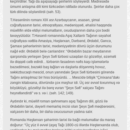
keçirirdilər. Tağı da aşıqsayağı şeirlərini söyləyərdi. Mədrəsədə
ümumi anlaşma dili kimi türkcədən istifadə olunurdu. Şeirlər daha çox
türk dilində söylənilirdi (səh. 53).
T.Həsənlinin romanı XIX əsr Azərbaycanın, əsasən, şimal
coğrafiyasının tarixi, etnoqrafiyası, mədəniyyəti, əhalisi haqqında
müəllifin əldə etdiyi məlumatların, oxuduqlarının daha çox bədii
təxəyyülüdür. T.Həsənli romanında Aşıq Xaltanlı Tağının səyahət
coğrafiyası xəttilə Amasiya, Həştərxan, Dərbənd, Ərdəbil, Gəncə,
Şamaxı şəhərlərinin tarixi, mədəniyyətinin dövrü üçün durumunu
nağıl edir. Ərdəbili belə canlandırır: “Ərdəbilin bazar meydanının
qarşısında yerləşən Şeyx Səfi türbəsi uzaqdan öz gözəlliyi, əzəməti
ilə diqqəti cəlb edirdi... türbənin fasadının nəfis kaşı işləmələrlə
bəzədilməsi, bəzəkli baş tağları və daşlarla döşənmiş hovuz,
səkkizbucaqlı məscid, onun yanındakı Şeyx Səfi türbəsini görəndə
Tağını anlaşılmaz bir hiss bürüyürdü. ... Məscidə bitişik “Çinixana”dakı
zəngin kitabxana, dövründə çox məşhur idi. Üç əsr əvvəl toxunmuş və
böyüklüyü, gözəlliyi ilə bərq vuran “Şeyx Səfi” xalçası Tağını
heyrətləndirdi” və s. və i. (səh. 142; 149).
Aydındır ki, müəllif roman qəhrəmanı aşıq Tağının dili, gözü ilə
Ərdəbilin tarixi, dəyərli memarlıq incisi olan Şeyx Şəfi məqbərəsini,
xalçasını bir daha, bir daha oxucusunun yadına salır.
Romanda Həştərxan şəhərinin tarixi ilə bağlı məlumatlar da maraq
doğurur: “Üç yüz il əvvəl (aşıq Tağı 1800-cü illərdə Həştərxanda olub,