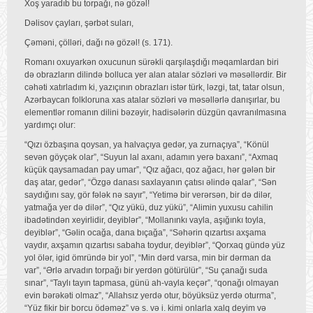
Xoş yaradıb bu torpağı, nə gözəl!
Dəlisov çayları, şərbət suları,
Çəməni, çölləri, dağı nə gözəl! (s. 171).
Romanı oxuyarkən oxucunun sürəkli qarşılaşdığı məqamlardan biri
də obrazların dilində bolluca yer alan atalar sözləri və məsəllərdir. Bir
cəhəti xatırladım ki, yazıçının obrazları istər türk, ləzgi, tat, tatar olsun,
Azərbaycan folkloruna xas atalar sözləri və məsəllərlə danışırlar, bu
elementlər romanın dilini bəzəyir, hadisələrin düzgün qavranılmasına
yardımçı olur:
“Qızı özbaşına qoysan, ya halvaçıya gedər, ya zurnaçıya”, “Könül
sevən göyçək olar”, “Suyun lal axanı, adamın yerə baxanı”, “Axmaq
küçük qaysamadan pay umar”, “Qız ağacı, qoz ağacı, hər gələn bir
daş atar, gedər”, “Özgə danası saxlayanın çatısı əlində qalar”, “Sən
saydığını say, gör fələk nə sayır”, “Yetimə bir verərsən, bir də dilər,
yatmağa yer də dilər”, “Qız yükü, duz yükü”, “Alimin yuxusu cahilin
ibadətindən xeyirlidir, deyiblər”, “Mollanınkı vayla, aşığınkı toyla,
deyiblər”, “Gəlin ocağa, dana bıçağa”, “Səhərin qızartısı axşama
vaydır, axşamın qızartısı sabaha toydur, deyiblər”, “Qorxaq gündə yüz
yol ölər, igid ömründə bir yol”, “Min dərd varsa, min bir dərman da
var”, “Ərlə arvadın torpağı bir yerdən götürülür”, “Su çanağı suda
sınar”, “Taylı tayın tapmasa, günü ah-vayla keçər”, “qonağı olmayan
evin bərəkəti olmaz”, “Allahsız yerdə otur, böyüksüz yerdə oturma”,
“Yüz fikir bir borcu ödəməz” və s. və i. kimi onlarla xalq deyim və