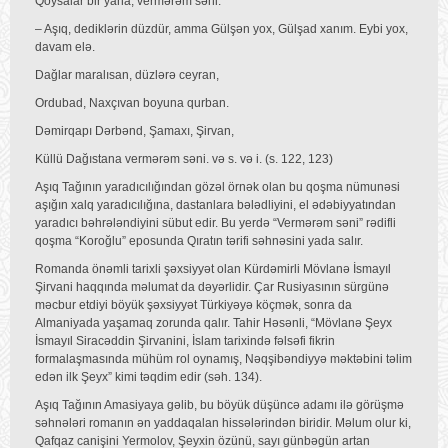
Qoysalar bir yana, vermərəm səni.
– Aşıq, dediklərin düzdür, amma Gülşən yox, Gülşad xanım. Eybi yox,
davam elə.
Dağlar maralısan, düzlərə ceyran,
Ordubad, Naxçıvan boyuna qurban.
Dəmirqapı Dərbənd, Şamaxı, Şirvan,
Küllü Dağıstana vermərəm səni. və s. və i. (s. 122, 123)
Aşıq Tağının yaradıcılığından gözəl örnək olan bu qoşma nümunəsi
aşığın xalq yaradıcılığına, dastanlara bələdliyini, el ədəbiyyatından
yaradıcı bəhrələndiyini sübut edir. Bu yerdə “Vermərəm səni” rədifli
qoşma “Koroğlu” eposunda Qıratın tərifi səhnəsini yada salır.
Romanda önəmli tarixli şəxsiyyət olan Kürdəmirli Mövlanə İsmayıl
Şirvani haqqında məlumat da dəyərlidir. Çar Rusiyasının sürgünə
məcbur etdiyi böyük şəxsiyyət Türkiyəyə köçmək, sonra da
Almaniyada yaşamaq zorunda qalır. Tahir Həsənli, “Mövlanə Şeyx
İsmayıl Siracəddin Şirvanini, İslam tarixində fəlsəfi fikrin
formalaşmasında mühüm rol oynamış, Nəqşibəndiyyə məktəbini təlim
edən ilk Şeyx” kimi təqdim edir (səh. 134).
Aşıq Tağının Amasiyaya gəlib, bu böyük düşüncə adamı ilə görüşmə
səhnələri romanın ən yaddaqalan hissələrindən biridir. Məlum olur ki,
Qafqaz canişini Yermolov, Şeyxin özünü, sayı günbəgün artan