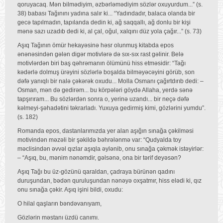
qoruyacaq. Mən bilmədiyim, əzbərləmədiyim sözlər oxuyurdum...” (s.
38) babası Tağınını yadına salır ki... “Yadındadır, balaca olanda bir
gecə tapılmadın, tapılanda dedin ki, ağ saqqallı, ağ donlu bir kişi
mənə sazı uzadıb dedi ki, al çal, oğul, xalqını düz yola çağır...” (s. 73)
Aşıq Tağının ömür hekayəsinə həsr olunmuş kitabda epos
ənənəsindən gələn digər motivlərə də sıx-sıx rast gəlinir. Belə
motivlərdən biri baş qəhrəmanın ölümünü hiss etməsidir: “Tağı
kədərlə dolmuş ürəyini sözlərlə boşalda bilməyəcəyini görüb, son
dəfə yanıqlı bir nalə çəkərək oxudu... Molla Osmanı çağırtdırıb dedi: –
Osman, mən də gedirəm... bu körpələri göydə Allaha, yerdə sənə
tapşırıram... Bu sözlərdən sonra o, yerinə uzandı... bir neçə dəfə
kəlmeyi-şəhadətini təkrarladı. Yuxuya gedirmiş kimi, gözlərini yumdu”.
(s. 182)
Romanda epos, dastanlarımızda yer alan aşığın sınağa çəkilməsi
motivindən məzəli bir şəkildə bəhrələnmə var: “Qudyalda toy
məclisindən əvvəl qızlar aşıqla əylənib, onu sınağa çəkmək istəyirlər:
– “Aşıq, bu, mənim nənəmdir, gəlsənə, ona bir tərif deyəsən?
Aşıq Tağı bu üz-gözünü qaraldan, çadraya bürünən qadını
duruşundan, bədən quruluşundan nənəyə oxşatmır, hiss elədi ki, qız
onu sınağa çəkir. Aşıq işini bildi, oxudu:
O hilal qaşların bəndəvanıyam,
Gözlərin məstanı üzdü canımı.