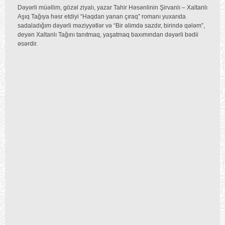
Dəyərli müəllim, gözəl ziyalı, yazar Tahir Həsənlinin Şirvanlı – Xaltanlı
Aşıq Tağıya həsr etdiyi “Haqdan yanan çıraq” romanı yuxarıda
sadaladığım dəyərli məziyyətlər və “Bir əlimdə sazdır, birində qələm”,
deyən Xaltanlı Tağını tanıtmaq, yaşatmaq baxımından dəyərli bədii
əsərdir.