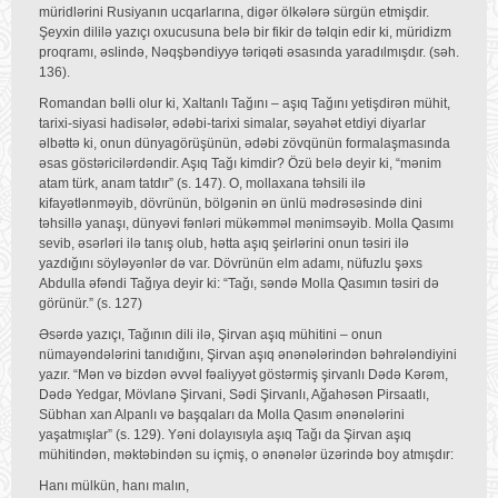
müridlərini Rusiyanın ucqarlarına, digər ölkələrə sürgün etmişdir.
Şeyxin dililə yazıçı oxucusuna belə bir fikir də təlqin edir ki, müridizm
proqramı, əslində, Nəqşbəndiyyə təriqəti əsasında yaradılmışdır. (səh.
136).
Romandan bəlli olur ki, Xaltanlı Tağını – aşıq Tağını yetişdirən mühit,
tarixi-siyasi hadisələr, ədəbi-tarixi simalar, səyahət etdiyi diyarlar
əlbəttə ki, onun dünyagörüşünün, ədəbi zövqünün formalaşmasında
əsas göstəricilərdəndir. Aşıq Tağı kimdir? Özü belə deyir ki, “mənim
atam türk, anam tatdır” (s. 147). O, mollaxana təhsili ilə
kifayətlənməyib, dövrünün, bölgənin ən ünlü mədrəsəsində dini
təhsillə yanaşı, dünyəvi fənləri mükəmməl mənimsəyib. Molla Qasımı
sevib, əsərləri ilə tanış olub, hətta aşıq şeirlərini onun təsiri ilə
yazdığını söyləyənlər də var. Dövrünün elm adamı, nüfuzlu şəxs
Abdulla əfəndi Tağıya deyir ki: “Tağı, səndə Molla Qasımın təsiri də
görünür.” (s. 127)
Əsərdə yazıçı, Tağının dili ilə, Şirvan aşıq mühitini – onun
nümayəndələrini tanıdığını, Şirvan aşıq ənənələrindən bəhrələndiyini
yazır. “Mən və bizdən əvvəl fəaliyyət göstərmiş şirvanlı Dədə Kərəm,
Dədə Yedgar, Mövlanə Şirvani, Sədi Şirvanlı, Ağahəsən Pirsaatlı,
Sübhan xan Alpanlı və başqaları da Molla Qasım ənənələrini
yaşatmışlar” (s. 129). Yəni dolayısıyla aşıq Tağı da Şirvan aşıq
mühitindən, məktəbindən su içmiş, o ənənələr üzərində boy atmışdır:
Hanı mülkün, hanı malın,