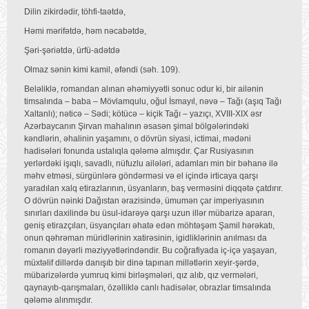
Dilin zikirdədir, töhfi-taətdə,
Həmi mərifətdə, həm nəcabətdə,
Şəri-şəriətdə, ürfü-adətdə
Olmaz sənin kimi kamil, əfəndi (səh. 109).
Beləliklə, romandan alınan əhəmiyyətli sonuc odur ki, bir ailənin
timsalında – baba – Mövlamqulu, oğul İsmayıl, nəvə – Tağı (aşıq Tağı
Xaltanlı); nəticə – Sədi; kötücə – kiçik Tağı – yazıçı, XVIII-XIX əsr
Azərbaycanın Şirvan mahalının əsasən şimal bölgələrindəki
kəndlərin, əhalinin yaşamını, o dövrün siyasi, ictimai, mədəni
hadisələri fonunda ustalıqla qələmə almışdır. Çar Rusiyasının
yerlərdəki işıqlı, savadlı, nüfuzlu ailələri, adamları min bir bəhanə ilə
məhv etməsi, sürgünlərə göndərməsi və el içində irticaya qarşı
yaradılan xalq etirazlarının, üsyanların, baş verməsini diqqətə çatdırır.
O dövrün nəinki Dağıstan ərazisində, ümumən çar imperiyasının
sınırları daxilində bu üsul-idarəyə qarşı uzun illər mübarizə aparan,
geniş etirazçıları, üsyançıları əhatə edən möhtəşəm Şamil hərəkatı,
onun qəhrəman müridlərinin xatirəsinin, igidliklərinin anılması da
romanın dəyərli məziyyətlərindəndir. Bu coğrafiyada iç-içə yaşayan,
müxtəlif dillərdə danışıb bir dinə tapınan millətlərin xeyir-şərdə,
mübarizələrdə yumruq kimi birləşmələri, qız alıb, qız vermələri,
qaynayıb-qarışmaları, özəlliklə canlı hadisələr, obrazlar timsalında
qələmə alınmışdır.