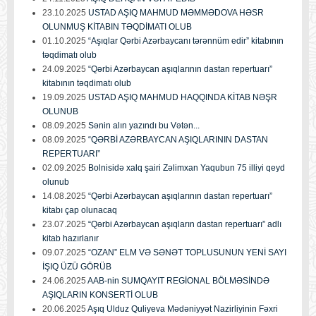
23.10.2025
USTAD AŞIQ MAHMUD MƏMMƏDOVA HƏSR
OLUNMUŞ KİTABIN TƏQDİMATI OLUB
01.10.2025
“Aşıqlar Qərbi Azərbaycanı tərənnüm edir” kitabının
təqdimatı olub
24.09.2025
“Qərbi Azərbaycan aşıqlarının dastan repertuarı”
kitabının təqdimatı olub
19.09.2025
USTAD AŞIQ MAHMUD HAQQINDA KİTAB NƏŞR
OLUNUB
08.09.2025
Sənin alın yazındı bu Vətən...
08.09.2025
“QƏRBİ AZƏRBAYCAN AŞIQLARININ DASTAN
REPERTUARI”
02.09.2025
Bolnisidə xalq şairi Zəlimxan Yaqubun 75 illiyi qeyd
olunub
14.08.2025
“Qərbi Azərbaycan aşıqlarının dastan repertuarı”
kitabı çap olunacaq
23.07.2025
“Qərbi Azərbaycan aşıqların dastan repertuarı” adlı
kitab hazırlanır
09.07.2025
“OZAN” ELM VƏ SƏNƏT TOPLUSUNUN YENİ SAYI
İŞIQ ÜZÜ GÖRÜB
24.06.2025
AAB-nin SUMQAYIT REGİONAL BÖLMƏSİNDƏ
AŞIQLARIN KONSERTİ OLUB
20.06.2025
Aşıq Ulduz Quliyeva Mədəniyyət Nazirliyinin Fəxri