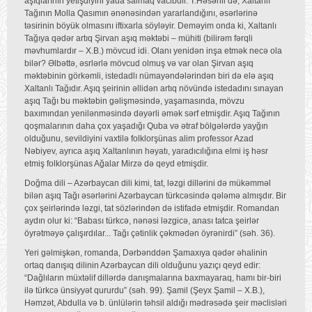
aşıqlarının yetişdiyini yada salmaq vacibdir. T.Həsənli də, Xaltanlı
Tağının Molla Qasımın ənənəsindən yararlandığını, əsərlərinə
təsirinin böyük olmasını iftixarla söyləyir. Deməyim onda ki, Xaltanlı
Tağıya qədər artıq Şirvan aşıq məktəbi – mühiti (bilirəm fərqli
məvhumlardır – X.B.) mövcud idi. Olanı yenidən inşa etmək necə ola
bilər? Əlbəttə, əsrlərlə mövcud olmuş və var olan Şirvan aşıq
məktəbinin görkəmli, istedadlı nümayəndələrindən biri də elə aşıq
Xaltanlı Tağıdır. Aşıq şeirinin əllidən artıq növündə istedadını sınayan
aşıq Tağı bu məktəbin gəlişməsində, yaşamasında, mövzu
baxımından yenilənməsində dəyərli əmək sərf etmişdir. Aşıq Tağının
qoşmalarının daha çox yaşadığı Quba və ətraf bölgələrdə yayğın
olduğunu, sevildiyini vaxtilə folklorşünas alim professor Azad
Nəbiyev, ayrıca aşıq Xaltanlının həyatı, yaradıcılığına elmi iş həsr
etmiş folklorşünas Ağalar Mirzə də qeyd etmişdir.
Doğma dili – Azərbaycan dili kimi, tat, ləzgi dillərini də mükəmməl
bilən aşıq Tağı əsərlərini Azərbaycan türkcəsində qələmə almışdır. Bir
çox şeirlərində ləzgi, tat sözlərindən də istifadə etmişdir. Romandan
aydın olur ki: “Babası türkcə, nənəsi ləzgicə, anası tatca şeirlər
öyrətməyə çalışırdılar... Tağı çətinlik çəkmədən öyrənirdi” (səh. 36).
Yeri gəlmişkən, romanda, Dərbənddən Şamaxıya qədər əhalinin
ortaq danışıq dilinin Azərbaycan dili olduğunu yazıçı qeyd edir:
“Dağlıların müxtəlif dillərdə danışmalarına baxmayaraq, hamı bir-biri
ilə türkcə ünsiyyət qururdu” (səh. 99). Şamil (Şeyx Şamil – X.B.),
Həmzət, Abdulla və b. ünlülərin təhsil aldığı mədrəsədə şeir məclisləri