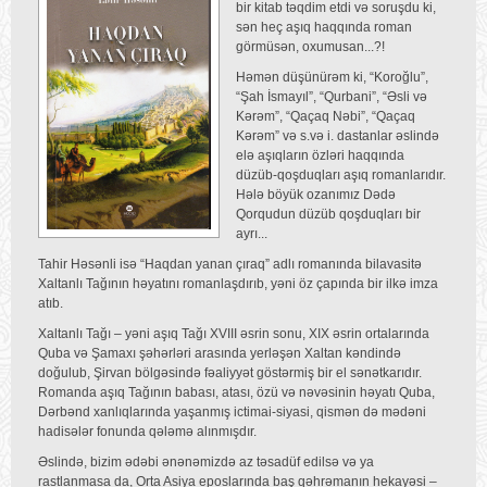
bir kitab təqdim etdi və soruşdu ki,
sən heç aşıq haqqında roman
görmüsən, oxumusan...?!
Həmən düşünürəm ki, “Koroğlu”,
“Şah İsmayıl”, “Qurbani”, “Əsli və
Kərəm”, “Qaçaq Nəbi”, “Qaçaq
Kərəm” və s.və i. dastanlar əslində
elə aşıqların özləri haqqında
düzüb-qoşduqları aşıq romanlarıdır.
Hələ böyük ozanımız Dədə
Qorqudun düzüb qoşduqları bir
ayrı...
Tahir Həsənli isə “Haqdan yanan çıraq” adlı romanında bilavasitə
Xaltanlı Tağının həyatını romanlaşdırıb, yəni öz çapında bir ilkə imza
atıb.
Xaltanlı Tağı – yəni aşıq Tağı XVIII əsrin sonu, XIX əsrin ortalarında
Quba və Şamaxı şəhərləri arasında yerləşən Xaltan kəndində
doğulub, Şirvan bölgəsində fəaliyyət göstərmiş bir el sənətkarıdır.
Romanda aşıq Tağının babası, atası, özü və nəvəsinin həyatı Quba,
Dərbənd xanlıqlarında yaşanmış ictimai-siyasi, qismən də mədəni
hadisələr fonunda qələmə alınmışdır.
Əslində, bizim ədəbi ənənəmizdə az təsadüf edilsə və ya
rastlanmasa da, Orta Asiya eposlarında baş qəhrəmanın hekayəsi –