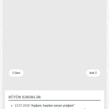
Geri
İrəli
BÜTÜN
XƏBƏRLƏR
13.07.2026
“Aşığam, haqdan yanan çırağam”