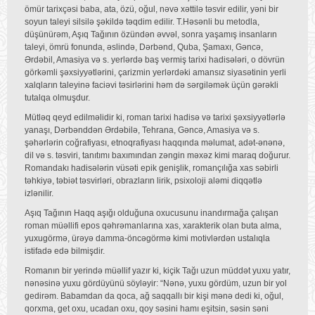
ömür tarixçəsi baba, ata, özü, oğul, nəvə xəttilə təsvir edilir, yəni bir
soyun taleyi silsilə şəkildə təqdim edilir. T.Həsənli bu metodla,
düşünürəm, Aşıq Tağının özündən əvvəl, sonra yaşamış insanların
taleyi, ömrü fonunda, əslində, Dərbənd, Quba, Şamaxı, Gəncə,
Ərdəbil, Amasiya və s. yerlərdə baş vermiş tarixi hadisələri, o dövrün
görkəmli şəxsiyyətlərini, çarizmin yerlərdəki amansız siyasətinin yerli
xalqların taleyinə faciəvi təsirlərini həm də sərgiləmək üçün gərəkli
tutalqa olmuşdur.
Mütləq qeyd edilməlidir ki, roman tarixi hadisə və tarixi şəxsiyyətlərlə
yanaşı, Dərbənddən Ərdəbilə, Tehrana, Gəncə, Amasiya və s.
şəhərlərin coğrafiyası, etnoqrafiyası haqqında məlumat, adət-ənənə,
dil və s. təsviri, tanıtımı baxımından zəngin məxəz kimi maraq doğurur.
Romandakı hadisələrin vüsəti epik genişlik, romançılığa xas səbirli
təhkiyə, təbiət təsvirləri, obrazların lirik, psixoloji aləmi diqqətlə
izlənilir.
Aşıq Tağının Haqq aşığı olduğuna oxucusunu inandırmağa çalışan
roman müəllifi epos qəhrəmanlarına xas, xarakterik olan buta alma,
yuxugörmə, ürəyə damma-öncəgörmə kimi motivlərdən ustalıqla
istifadə edə bilmişdir.
Romanın bir yerində müəllif yazır ki, kiçik Tağı uzun müddət yuxu yatır,
nənəsinə yuxu gördüyünü söyləyir: “Nənə, yuxu gördüm, uzun bir yol
gedirəm. Babamdan da qoca, ağ saqqallı bir kişi mənə dedi ki, oğul,
qorxma, get oxu, ucadan oxu, qoy səsini hamı eşitsin, səsin səni