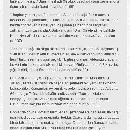
tanıya bilməsin... “Şamilin əsl adı Əli olub, uşaqlıqda ağır xəstələndiyi
üçün adını dəyişib Şamil qoyublar (s. 99).
“Haqdan yanan çıraq” romanında Abbasqulu ağa Bakıxanovun
təşəbbüsü ilə yaradılmış “Gülüstan” şeir məclisləri, orada iştirak edən
həmin coğrafiyanın ünlü, yeni başlayan şairlərinin fəaliyyətləri
xatırlanır. Eyni zamanda A.Bakıxanovun “Əmir Əli əfəndi ilə birlikdə
Kəbə ziyarətindən qayıdarkən fani dünyanı tərk etməsi” yada salınır
(s. 137).
“Abbasqulu ağa ilə birgə bir məclis təşkil etmişik. Adını da qoymuşuq:
“Gülüstan”. Məlum olur ki, məclisin adı elə A.Bakıxanovun “Gülüstani-
İrəm” tarixi əsərinə uyğun seçilib. “Eşitmiş olarsan, Abbasqulu ağanın
bu yerlərin tarixinə aid qiymətli kitabı var: “Gülüstani-İrəm”. Biz tez-tez
yığışıb dini, elmi mövzuda söhbətlər edirik” (s. 81).
Bu məclislərdə aşıq Tağı, Abdulla Əfəndi, Əmir Əli, Məhəmməd
Yaraqlı, Mirzə Əli Əfəndi və başqaları şeirlərini oxuyardılar, fikirlərini
bölüşərdilər. Romandan öyrənirik ki, belə məclislərin birində Abdulla
Əfəndi aşıq Tağıya bir bükülü hədiyyə edir: “Tağı, bu kitabı sənə
hədiyyə gətirmişik. Abbasqulu ağanın “Gülüstani-İrəm” əsəridir.
Üzünü mən köçürmüşəm, bizdən yadigar olsun”(s. 126).
Romanda dövrlə, dövrün tarixi, ədəbi şəxsiyyətləri, hadisələri ilə bağlı
maraqlı, diqqətəlayiq məqamlar boldur. Oxucularda maraq yaradacaq
bir detalı da təqdim etmək yerinə düşər. Dərbənddən Şamaxı ellərinə
qədər məşhur olan Molla Nur haqqında romanda çox dəyərli