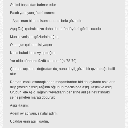
Əqlimi başımdan tarimar edər,
Baxdı yanı-yanı, üzdü canımı.
– Aşıq, mən bilməmişəm, nənəm belə gözəldir.
Aşıq Tağı çadralı qızın daha da büründüyünü görüb, oxudu:
Mən sevmişəm gözlərinin ağını,
Onunçun çəkirəm iştiyaqını.
Necə bulud kəsə Ay qabağını,
Yar oldu pünhanı, üzdü canımı...” (s. 78-79)
Çadrası açılanın, doğrudan da, nənə deyil, gözəl bir qız olduğu bəlli
olur.
Romanı canlı, oxunaqlı edən məqamlardan biri də toylarda aşıqların
deyişməsidir. Aşıq Tağının oğlunun məclisində aşıq Haşım və aşıq
Orucun, elə Aşıq Tağının “Arvadların bəhsi”nə aid şeir ətrafındakı
şeirləşmələri maraq doğurur:
Aşıq Haşım:
Adəm övladıyam, sayılar adım,
Ucaldar ərini ağıllı qadın.