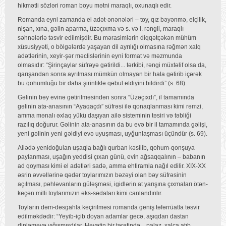
hikmətli sözləri roman boyu mətni maraqlı, oxunaqlı edir.
Romanda eyni zamanda el adət-ənənələri – toy, qız bəyənmə, elçilik,
nişan, xına, gəlin aparma, üzəçıxma və s. və i. rəngli, maraqlı
səhnələrlə təsvir edilmişdir. Bu mərasimlərin diqqətçəkən mühüm
xüsusiyyəti, o bölgələrdə yaşayan dil ayrılığı olmasına rəğmən xalq
adətlərinin, xeyir-şər məclislərinin eyni format və məzmunda
olmasıdır: “Şirinçaylar süfrəyə gətirildi... tərkibi, rəngi müxtəlif olsa da,
qarışandan sonra ayrılması mümkün olmayan bir hala gətirib içərək
bu qohumluğu bir daha şirinliklə qəbul etdiyini bildirdi” (s. 68).
Gəlinin bəy evinə gətirilməsindən sonra “Üzəçıxdı”, il tamamında
gəlinin ata-anasının “Ayaqaçdı” süfrəsi ilə qonaqlanması kimi rəmzi,
amma mənalı əxlaq yükü daşıyan ailə sisteminin təsiri və təbliği
razılıq doğurur. Gəlinin ata-anasının da bu evə bir il tamamında gəlişi,
yeni gəlinin yeni gəldiyi evə uyuşması, uyğunlaşması üçündür (s. 69).
Ailədə yenidoğulan uşaqla bağlı qurban kəsilib, qohum-qonşuya
paylanması, uşağın yeddisi çıxan günü, evin ağsaqqalının – babanın
ad qoyması kimi el adətləri sadə, amma ehtiramla nağıl edilir. XIX-XX
əsrin əvvəllərinə qədər toylarımızın bəzəyi olan bəy süfrəsinin
açılması, pəhləvanların güləşməsi, igidlərin at yarışına çıxmaları ötən-
keçən milli toylarımızın əks-sədaları kimi canlandırılır.
Toyların dəm-dəsgahla keçirilməsi romanda geniş təfərrüatla təsvir
edilməkdədir: “Yeyib-içib doyan adamlar gecə, aşıqdan dastan
dinləməyə yığışmışdılar. Həyətin bir tərəfində... palaz, xalça atıb