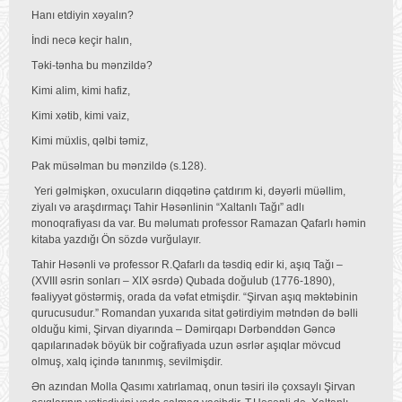
Hanı etdiyin xəyalın?
İndi necə keçir halın,
Təki-tənha bu mənzildə?
Kimi alim, kimi hafiz,
Kimi xətib, kimi vaiz,
Kimi müxlis, qəlbi təmiz,
Pak müsəlman bu mənzildə (s.128).
Yeri gəlmişkən, oxucuların diqqətinə çatdırım ki, dəyərli müəllim,
ziyalı və araşdırmaçı Tahir Həsənlinin “Xaltanlı Tağı” adlı
monoqrafiyası da var. Bu məlumatı professor Ramazan Qafarlı həmin
kitaba yazdığı Ön sözdə vurğulayır.
Tahir Həsənli və professor R.Qafarlı da təsdiq edir ki, aşıq Tağı –
(XVIII əsrin sonları – XIX əsrdə) Qubada doğulub (1776-1890),
fəaliyyət göstərmiş, orada da vəfat etmişdir. “Şirvan aşıq məktəbinin
qurucusudur.” Romandan yuxarıda sitat gətirdiyim mətndən də bəlli
olduğu kimi, Şirvan diyarında – Dəmirqapı Dərbənddən Gəncə
qapılarınadək böyük bir coğrafiyada uzun əsrlər aşıqlar mövcud
olmuş, xalq içində tanınmış, sevilmişdir.
Ən azından Molla Qasımı xatırlamaq, onun təsiri ilə çoxsaylı Şirvan