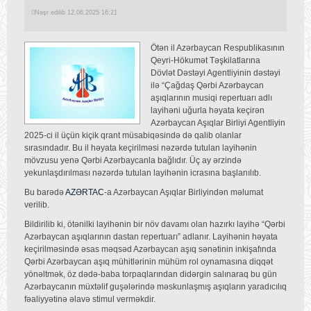
Nəşr edilib 12.06.2025 16:21
Ötən il Azərbaycan Respublikasının
Qeyri-Hökumət Təşkilatlarına
Dövlət Dəstəyi Agentliyinin dəstəyi
ilə “Çağdaş Qərbi Azərbaycan
aşıqlarının musiqi repertuarı adlı
layihəni uğurla həyata keçirən
Azərbaycan Aşıqlar Birliyi Agentliyin
2025-ci il üçün kiçik qrant müsabiqəsində də qalib olanlar
sırasındadır. Bu il həyata keçirilməsi nəzərdə tutulan layihənin
mövzusu yenə Qərbi Azərbaycanla bağlıdır. Üç ay ərzində
yekunlaşdırılması nəzərdə tutulan layihənin icrasına başlanılıb.
Bu barədə
AZƏRTAC
-a Azərbaycan Aşıqlar Birliyindən məlumat
verilib.
Bildirilib ki, ötənilki layihənin bir növ davamı olan hazırkı layihə “Qərbi
Azərbaycan aşıqlarının dastan repertuarı” adlanır. Layihənin həyata
keçirilməsində əsas məqsəd Azərbaycan aşıq sənətinin inkişafında
Qərbi Azərbaycan aşıq mühitlərinin mühüm rol oynamasına diqqət
yönəltmək, öz dədə-baba torpaqlarından didərgin salınaraq bu gün
Azərbaycanın müxtəlif guşələrində məskunlaşmış aşıqların yaradıcılıq
fəaliyyətinə əlavə stimul verməkdir.