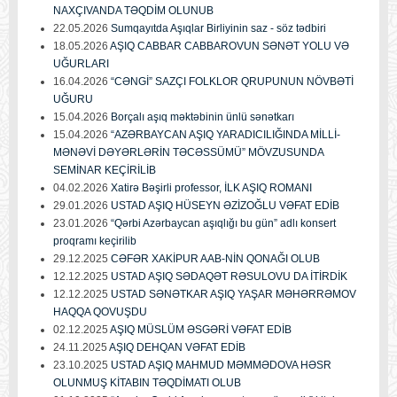
NAXÇIVANDA TƏQDİM OLUNUB
22.05.2026
Sumqayıtda Aşıqlar Birliyinin saz - söz tədbiri
18.05.2026
AŞIQ CABBAR CABBAROVUN SƏNƏT YOLU VƏ
UĞURLARI
16.04.2026
“CƏNGİ” SAZÇI FOLKLOR QRUPUNUN NÖVBƏTİ
UĞURU
15.04.2026
Borçalı aşıq məktəbinin ünlü sənətkarı
15.04.2026
“AZƏRBAYCAN AŞIQ YARADICILIĞINDA MİLLİ-
MƏNƏVİ DƏYƏRLƏRİN TƏCƏSSÜMÜ” MÖVZUSUNDA
SEMİNAR KEÇİRİLİB
04.02.2026
Xatirə Bəşirli professor, İLK AŞIQ ROMANI
29.01.2026
USTAD AŞIQ HÜSEYN ƏZİZOĞLU VƏFAT EDİB
23.01.2026
“Qərbi Azərbaycan aşıqlığı bu gün” adlı konsert
proqramı keçirilib
29.12.2025
CƏFƏR XAKİPUR AAB-NİN QONAĞI OLUB
12.12.2025
USTAD AŞIQ SƏDAQƏT RƏSULOVU DA İTİRDİK
12.12.2025
USTAD SƏNƏTKAR AŞIQ YAŞAR MƏHƏRRƏMOV
HAQQA QOVUŞDU
02.12.2025
AŞIQ MÜSLÜM ƏSGƏRİ VƏFAT EDİB
24.11.2025
AŞIQ DEHQAN VƏFAT EDİB
23.10.2025
USTAD AŞIQ MAHMUD MƏMMƏDOVA HƏSR
OLUNMUŞ KİTABIN TƏQDİMATI OLUB