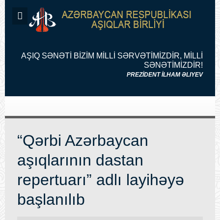
AŞIQ SƏNƏTİ BİZİM MİLLİ SƏRVƏTİMİZDİR, MİLLİ
SƏNƏTİMİZDİR!
PREZİDENT İLHAM ƏLIYEV
“Qərbi Azərbaycan
aşıqlarının dastan
repertuarı” adlı layihəyə
başlanılıb