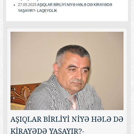
27.05.2025
AŞIQLAR BİRLİYİ NİYƏ HƏLƏ DƏ KİRAYƏDƏ
YAŞAYIR?- LAQEYDLİK
AŞIQLAR BİRLİYİ NİYƏ HƏLƏ DƏ
KİRAYƏDƏ YAŞAYIR?-