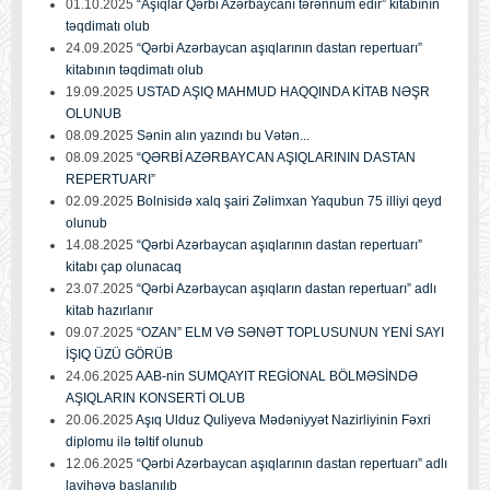
01.10.2025
“Aşıqlar Qərbi Azərbaycanı tərənnüm edir” kitabının
təqdimatı olub
24.09.2025
“Qərbi Azərbaycan aşıqlarının dastan repertuarı”
kitabının təqdimatı olub
19.09.2025
USTAD AŞIQ MAHMUD HAQQINDA KİTAB NƏŞR
OLUNUB
08.09.2025
Sənin alın yazındı bu Vətən...
08.09.2025
“QƏRBİ AZƏRBAYCAN AŞIQLARININ DASTAN
REPERTUARI”
02.09.2025
Bolnisidə xalq şairi Zəlimxan Yaqubun 75 illiyi qeyd
olunub
14.08.2025
“Qərbi Azərbaycan aşıqlarının dastan repertuarı”
kitabı çap olunacaq
23.07.2025
“Qərbi Azərbaycan aşıqların dastan repertuarı” adlı
kitab hazırlanır
09.07.2025
“OZAN” ELM VƏ SƏNƏT TOPLUSUNUN YENİ SAYI
İŞIQ ÜZÜ GÖRÜB
24.06.2025
AAB-nin SUMQAYIT REGİONAL BÖLMƏSİNDƏ
AŞIQLARIN KONSERTİ OLUB
20.06.2025
Aşıq Ulduz Quliyeva Mədəniyyət Nazirliyinin Fəxri
diplomu ilə təltif olunub
12.06.2025
“Qərbi Azərbaycan aşıqlarının dastan repertuarı” adlı
layihəyə başlanılıb