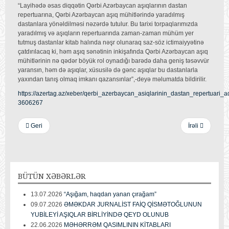
“Layihədə əsas diqqətin Qərbi Azərbaycan aşıqlarının dastan
repertuarına, Qərbi Azərbaycan aşıq mühitlərində yaradılmış
dastanlara yönəldilməsi nəzərdə tutulur. Bu tarixi torpaqlarımızda
yaradılmış və aşıqların repertuarında zaman-zaman mühüm yer
tutmuş dastanlar kitab halında nəşr olunaraq saz-söz ictimaiyyətinə
çatdırılacaq ki, həm aşıq sənətinin inkişafında Qərbi Azərbaycan aşıq
mühitlərinin nə qədər böyük rol oynadığı barədə daha geniş təsəvvür
yaransın, həm də aşıqlar, xüsusilə də gənc aşıqlar bu dastanlarla
yaxından tanış olmaq imkanı qazansınlar”,-deyə məlumatda bildirilir.
https://azertag.az/xeber/qerbi_azerbaycan_asiqlarinin_dastan_repertuari_ad
3606267
Geri
İrəli
BÜTÜN
XƏBƏRLƏR
13.07.2026
“Aşığam, haqdan yanan çırağam”
09.07.2026
ƏMƏKDAR JURNALİST FAİQ QİSMƏTOĞLUNUN
YUBİLEYİ AŞIQLAR BİRLİYİNDƏ QEYD OLUNUB
22.06.2026
MƏHƏRRƏM QASIMLININ KİTABLARI