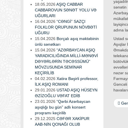
yaşadıl
18.05.2026
AŞIQ CABBAR
sənətin 
CABBAROVUN SƏNƏT YOLU VƏ
Azərbayc
UĞURLARI
mükafatl
16.04.2026
“CƏNGİ” SAZÇI
layiqinc
FOLKLOR QRUPUNUN NÖVBƏTİ
adına la
UĞURU
15.04.2026
Borçalı aşıq məktəbinin
Ustad s
ünlü sənətkarı
Aşıqlar 
15.04.2026
“AZƏRBAYCAN AŞIQ
Əməkdar
YARADICILIĞINDA MİLLİ-MƏNƏVİ
telekana
DƏYƏRLƏRİN TƏCƏSSÜMÜ”
bütövlü
MÖVZUSUNDA SEMİNAR
əvvəllə
KEÇİRİLİB
nəzər s
04.02.2026
Xatirə Bəşirli professor,
Fərmayı
İLK AŞIQ ROMANI
Gəncəli
29.01.2026
USTAD AŞIQ HÜSEYN
havaları
ƏZİZOĞLU VƏFAT EDİB
23.01.2026
“Qərbi Azərbaycan
Ger
aşıqlığı bu gün” adlı konsert
proqramı keçirilib
29.12.2025
CƏFƏR XAKİPUR
AAB-NİN QONAĞI OLUB