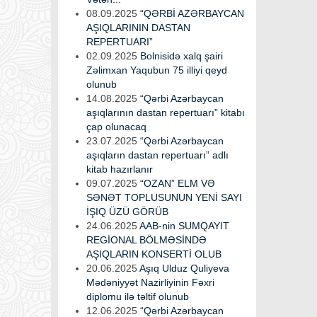
08.09.2025
“QƏRBİ AZƏRBAYCAN
AŞIQLARININ DASTAN
REPERTUARI”
02.09.2025
Bolnisidə xalq şairi
Zəlimxan Yaqubun 75 illiyi qeyd
olunub
14.08.2025
“Qərbi Azərbaycan
aşıqlarının dastan repertuarı” kitabı
çap olunacaq
23.07.2025
“Qərbi Azərbaycan
aşıqların dastan repertuarı” adlı
kitab hazırlanır
09.07.2025
“OZAN” ELM VƏ
SƏNƏT TOPLUSUNUN YENİ SAYI
İŞIQ ÜZÜ GÖRÜB
24.06.2025
AAB-nin SUMQAYIT
REGİONAL BÖLMƏSİNDƏ
AŞIQLARIN KONSERTİ OLUB
20.06.2025
Aşıq Ulduz Quliyeva
Mədəniyyət Nazirliyinin Fəxri
diplomu ilə təltif olunub
12.06.2025
“Qərbi Azərbaycan