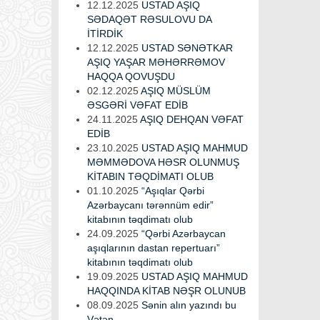
12.12.2025
USTAD AŞIQ
SƏDAQƏT RƏSULOVU DA
İTİRDİK
12.12.2025
USTAD SƏNƏTKAR
AŞIQ YAŞAR MƏHƏRRƏMOV
HAQQA QOVUŞDU
02.12.2025
AŞIQ MÜSLÜM
ƏSGƏRİ VƏFAT EDİB
24.11.2025
AŞIQ DEHQAN VƏFAT
EDİB
23.10.2025
USTAD AŞIQ MAHMUD
MƏMMƏDOVA HƏSR OLUNMUŞ
KİTABIN TƏQDİMATI OLUB
01.10.2025
“Aşıqlar Qərbi
Azərbaycanı tərənnüm edir”
kitabının təqdimatı olub
24.09.2025
“Qərbi Azərbaycan
aşıqlarının dastan repertuarı”
kitabının təqdimatı olub
19.09.2025
USTAD AŞIQ MAHMUD
HAQQINDA KİTAB NƏŞR OLUNUB
08.09.2025
Sənin alın yazındı bu
Vətən...