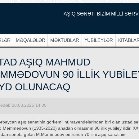
AŞIQ SƏNƏTİ BİZİM MİLLİ SƏRV
RLƏR
MƏQALƏLƏR
MƏKTUBLAR
YUBİLEYLƏR
KİTABLA
TAD AŞIQ MAHMUD
MMƏDOVUN 90 İLLİK YUBİLE
YD OLUNACAQ
edilib 28.03.2025 14:05
zərbaycan aşıq sənətinin görkəmli nümayəndələrindən biri olan ustad sə
Məmmədovun (1935-2020) anadan olmasının 90 illik yubiley ilidir. XX 
ından sənətə gələn M.Məmmədov ömrünün 70 ilini aşıq sənətinin