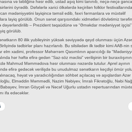
masına və təbliğinə həsr edib, ustad aşıq kimi tanınıb, neçə-neçə gənc
sirlərini öyrədib. Dəfələrlə xarici ölkələrdə keçirilən folklor festivallarınd
an mədəniyyətini layiqincə təmsil edib, fəxri fərmanlara və müxtəlif
ara layiq görülüb. Onun sənət qarşısındakı xidmətləri dövlətimiz tərəf
ə dəyərləndirilib – Prezident təqaüdünə və “Əməkdar mədəniyyət işçisi” 
yiq görülüb.
ənətkarın 80 illik yubileyinin yüksək səviyyədə qeyd olunması üçün Az
Birliyində tədbirlər planı hazırlanıb. Bu silsilədən ilk tədbir kimi AAB-nin 
 elm xadimi, professor Məhərrəm Qasımlının aparıcılığı ilə “Mədəniyy
lında hər həftə efirə gedən “Saz-söz məclisi” verilişinin bir buraxılışının
kdə Mahmud Məmmədova həsr olunması nəzərdə tutulur. Aprel ayının
rində efirə gedəcək verilişdə bu unudulmaz sənətkarın keçdiyi ömür yol
alınacaq, həyat və yaradıcılığından söhbət açılacaq və aşıqlardan Azər
loğlu, Elməddin Məmmədli, Nazim Nəbiyev, İmralı Fikrətoğlu, Nəbi Nağ
 Babayev, İmran Göyçəli və Nəcəf Uğurlu ustadın repertuarından müxtəl
nı ifa edəcəklər.
i