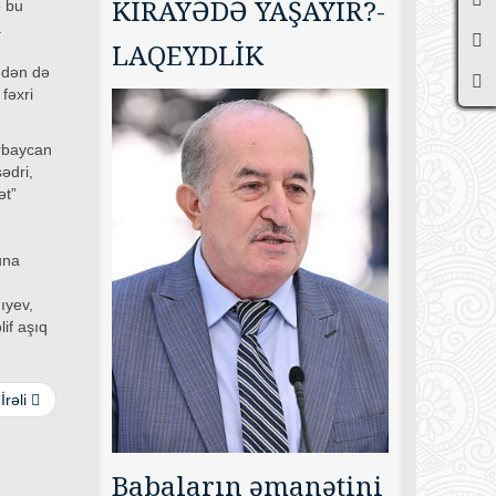
KİRAYƏDƏ YAŞAYIR?-
ə bu
a
LAQEYDLİK
indən də
fəxri
ərbaycan
sədri,
ət”
una
ıyev,
if aşıq
İrəli
Babaların əmanətini