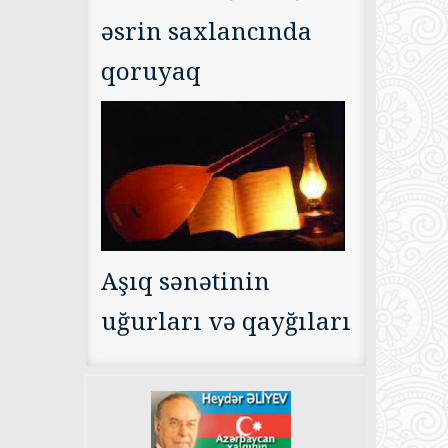
əsrin saxlancında
qoruyaq
Aşıq sənətinin
uğurları və qayğıları