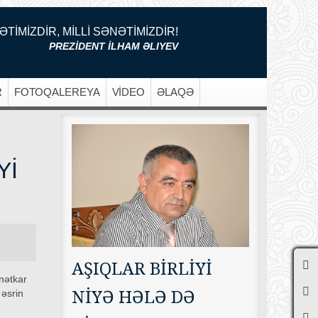
ƏTİMİZDİR, MİLLİ SƏNƏTİMİZDİR!
PREZİDENT İLHAM ƏLIYEV
R
FOTOQALEREYA
VİDEO
ƏLAQƏ
Yİ
AŞIQLAR BİRLİYİ
nətkar
NİYƏ HƏLƏ DƏ
əsrin