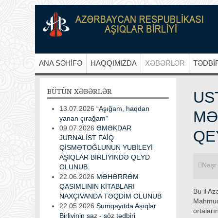
ANA SƏHİFƏ
HAQQIMIZDA
XƏBƏRLƏR
TƏDBİ
BÜTÜN
XƏBƏRLƏR
US
13.07.2026
“Aşığam, haqdan
MƏ
yanan çırağam”
09.07.2026
ƏMƏKDAR
QE
JURNALİST FAİQ
QİSMƏTOĞLUNUN YUBİLEYİ
AŞIQLAR BİRLİYİNDƏ QEYD
Nəşr 
OLUNUB
22.06.2026
MƏHƏRRƏM
QASIMLININ KİTABLARI
Bu il A
NAXÇIVANDA TƏQDİM OLUNUB
Mahmud 
22.05.2026
Sumqayıtda Aşıqlar
ortalar
Birliyinin saz - söz tədbiri