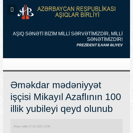
AŞIQ SƏNƏTİ BİZİM MİLLİ SƏRVƏTİMİZDİR, MİLLİ
SƏNƏTİMİZDİR!
PREZİDENT İLHAM ƏLIYEV
Əməkdar mədəniyyət
işçisi Mikayıl Azaflının 100
illik yubileyi qeyd olunub
Nəşr edilib 17.01.2025 13:00