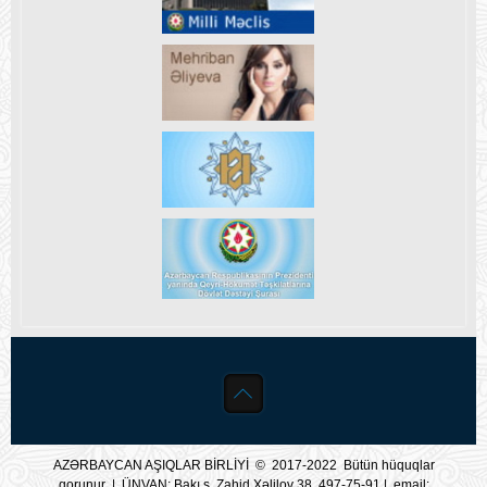
AZƏRBAYCAN AŞIQLAR BİRLİYİ © 2017-2022 Bütün hüquqlar
qorunur | ÜNVAN: Bakı ş. Zahid Xəlilov 38, 497-75-91 | email: