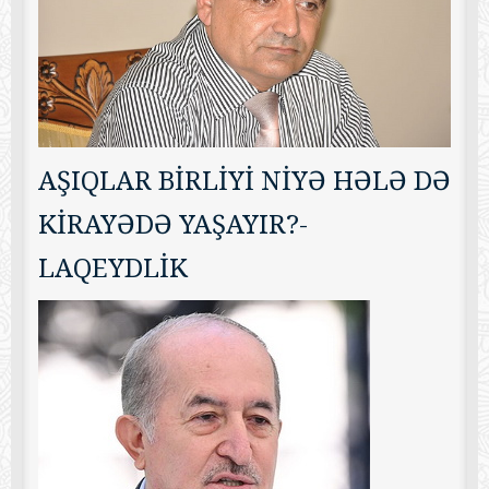
AŞIQLAR BİRLİYİ NİYƏ HƏLƏ DƏ
KİRAYƏDƏ YAŞAYIR?-
LAQEYDLİK