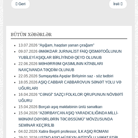
Geri
İrəli
BÜTÜN
XƏBƏRLƏR
13.07.2026
“Aşığam, haqdan yanan çırağam”
09.07.2026
ƏMƏKDAR JURNALİST FAİQ QİSMƏTOĞLUNUN
YUBİLEYİ AŞIQLAR BİRLİYİNDƏ QEYD OLUNUB
22.06.2026
MƏHƏRRƏM QASIMLININ KİTABLARI
NAXÇIVANDA TƏQDİM OLUNUB
22.05.2026
Sumqayıtda Aşıqlar Birliyinin saz - söz tədbiri
18.05.2026
AŞIQ CABBAR CABBAROVUN SƏNƏT YOLU VƏ
UĞURLARI
16.04.2026
“CƏNGİ” SAZÇI FOLKLOR QRUPUNUN NÖVBƏTİ
UĞURU
15.04.2026
Borçalı aşıq məktəbinin ünlü sənətkarı
15.04.2026
“AZƏRBAYCAN AŞIQ YARADICILIĞINDA MİLLİ-
MƏNƏVİ DƏYƏRLƏRİN TƏCƏSSÜMÜ” MÖVZUSUNDA
SEMİNAR KEÇİRİLİB
04.02.2026
Xatirə Bəşirli professor, İLK AŞIQ ROMANI
29.01.2026
USTAD AŞIQ HÜSEYN ƏZİZOĞLU VƏFAT EDİB