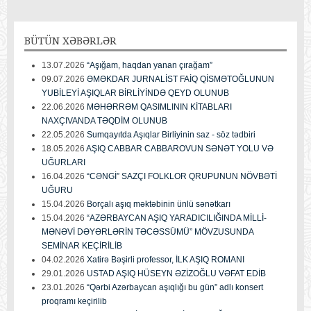
BÜTÜN
XƏBƏRLƏR
13.07.2026
“Aşığam, haqdan yanan çırağam”
09.07.2026
ƏMƏKDAR JURNALİST FAİQ QİSMƏTOĞLUNUN
YUBİLEYİ AŞIQLAR BİRLİYİNDƏ QEYD OLUNUB
22.06.2026
MƏHƏRRƏM QASIMLININ KİTABLARI
NAXÇIVANDA TƏQDİM OLUNUB
22.05.2026
Sumqayıtda Aşıqlar Birliyinin saz - söz tədbiri
18.05.2026
AŞIQ CABBAR CABBAROVUN SƏNƏT YOLU VƏ
UĞURLARI
16.04.2026
“CƏNGİ” SAZÇI FOLKLOR QRUPUNUN NÖVBƏTİ
UĞURU
15.04.2026
Borçalı aşıq məktəbinin ünlü sənətkarı
15.04.2026
“AZƏRBAYCAN AŞIQ YARADICILIĞINDA MİLLİ-
MƏNƏVİ DƏYƏRLƏRİN TƏCƏSSÜMÜ” MÖVZUSUNDA
SEMİNAR KEÇİRİLİB
04.02.2026
Xatirə Bəşirli professor, İLK AŞIQ ROMANI
29.01.2026
USTAD AŞIQ HÜSEYN ƏZİZOĞLU VƏFAT EDİB
23.01.2026
“Qərbi Azərbaycan aşıqlığı bu gün” adlı konsert
proqramı keçirilib