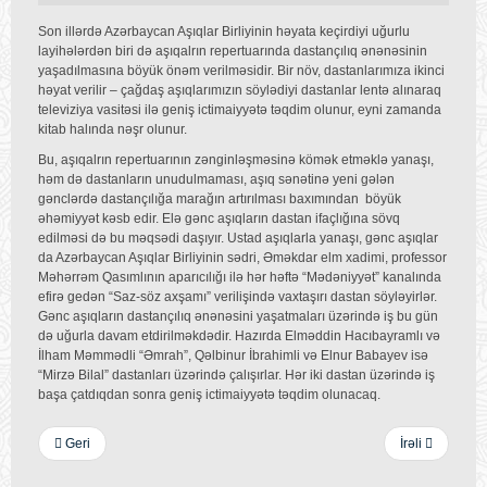
Son illərdə Azərbaycan Aşıqlar Birliyinin həyata keçirdiyi uğurlu
layihələrdən biri də aşıqalrın repertuarında dastançılıq ənənəsinin
yaşadılmasına böyük önəm verilməsidir. Bir növ, dastanlarımıza ikinci
həyat verilir – çağdaş aşıqlarımızın söylədiyi dastanlar lentə alınaraq
televiziya vasitəsi ilə geniş ictimaiyyətə təqdim olunur, eyni zamanda
kitab halında nəşr olunur.
Bu, aşıqalrın repertuarının zənginləşməsinə kömək etməklə yanaşı,
həm də dastanların unudulmaması, aşıq sənətinə yeni gələn
gənclərdə dastançılığa marağın artırılması baxımından böyük
əhəmiyyət kəsb edir. Elə gənc aşıqların dastan ifaçlığına sövq
edilməsi də bu məqsədi daşıyır. Ustad aşıqlarla yanaşı, gənc aşıqlar
da Azərbaycan Aşıqlar Birliyinin sədri, Əməkdar elm xadimi, professor
Məhərrəm Qasımlının aparıcılığı ilə hər həftə “Mədəniyyət” kanalında
efirə gedən “Saz-söz axşamı” verilişində vaxtaşırı dastan söyləyirlər.
Gənc aşıqların dastançılıq ənənəsini yaşatmaları üzərində iş bu gün
də uğurla davam etdirilməkdədir. Hazırda Elməddin Hacıbayramlı və
İlham Məmmədli “Əmrah”, Qəlbinur İbrahimli və Elnur Babayev isə
“Mirzə Bilal” dastanları üzərində çalışırlar. Hər iki dastan üzərində iş
başa çatdıqdan sonra geniş ictimaiyyətə təqdim olunacaq.
Geri
İrəli