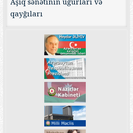
Aşıq sənətinin uğurları və
qayğıları