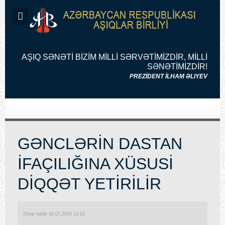
AŞIQ SƏNƏTİ BİZİM MİLLİ SƏRVƏTİMİZDİR, MİLLİ
SƏNƏTİMİZDİR!
PREZİDENT İLHAM ƏLIYEV
GƏNCLƏRİN DASTAN
İFAÇILIĞINA XÜSUSİ
DİQQƏT YETİRİLİR
Nəşr edilib 18.07.2024 10:02