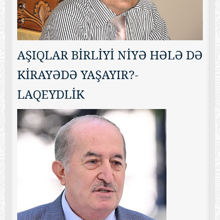
AŞIQLAR BİRLİYİ NİYƏ HƏLƏ DƏ
KİRAYƏDƏ YAŞAYIR?-
LAQEYDLİK