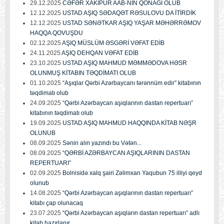
29.12.2025
CƏFƏR XAKİPUR AAB-NİN QONAĞI OLUB
12.12.2025
USTAD AŞIQ SƏDAQƏT RƏSULOVU DA İTİRDİK
12.12.2025
USTAD SƏNƏTKAR AŞIQ YAŞAR MƏHƏRRƏMOV
HAQQA QOVUŞDU
02.12.2025
AŞIQ MÜSLÜM ƏSGƏRİ VƏFAT EDİB
24.11.2025
AŞIQ DEHQAN VƏFAT EDİB
23.10.2025
USTAD AŞIQ MAHMUD MƏMMƏDOVA HƏSR
OLUNMUŞ KİTABIN TƏQDİMATI OLUB
01.10.2025
“Aşıqlar Qərbi Azərbaycanı tərənnüm edir” kitabının
təqdimatı olub
24.09.2025
“Qərbi Azərbaycan aşıqlarının dastan repertuarı”
kitabının təqdimatı olub
19.09.2025
USTAD AŞIQ MAHMUD HAQQINDA KİTAB NƏŞR
OLUNUB
08.09.2025
Sənin alın yazındı bu Vətən...
08.09.2025
“QƏRBİ AZƏRBAYCAN AŞIQLARININ DASTAN
REPERTUARI”
02.09.2025
Bolnisidə xalq şairi Zəlimxan Yaqubun 75 illiyi qeyd
olunub
14.08.2025
“Qərbi Azərbaycan aşıqlarının dastan repertuarı”
kitabı çap olunacaq
23.07.2025
“Qərbi Azərbaycan aşıqların dastan repertuarı” adlı
kitab hazırlanır