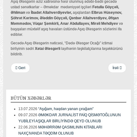
Aşıq Ələsgərin əziz xatirəsinə həsr olunmuş ədəbi-bədii gecədə
ustad sənətkarlar – Əməkdar mədəniyyət işçiləri
Fətulla Göyçəli,
Əhliman
və
İbadət Allahverdiyevlər,
aşıqlardan
Elbrus Hüseynov,
Şöhrət Kərimov, Ələddin Göyçəli, Qənbər Allahverdiyev, Əfqan
Məmmədov, Vüqar Şəmkirli, Anar Abdullayev, Mirəli Mehdiyev
və
başqaları müxtəlif aşıq havaları üstündə Aşıq Ələsgərin sözlərini ifa
ediblər.
Gecədə Aşıq Ələsgərin nəticəsi, “Dədə Ələsgər Ocağı” ictimai
birliyinin sədri
Xətai Ələsgərli
layihənin təşkilatçılarına təşəkkürünü
bildirib.
Geri
İrəli
BÜTÜN
XƏBƏRLƏR
13.07.2026
“Aşığam, haqdan yanan çırağam”
09.07.2026
ƏMƏKDAR JURNALİST FAİQ QİSMƏTOĞLUNUN
YUBİLEYİ AŞIQLAR BİRLİYİNDƏ QEYD OLUNUB
22.06.2026
MƏHƏRRƏM QASIMLININ KİTABLARI
NAXÇIVANDA TƏQDİM OLUNUB