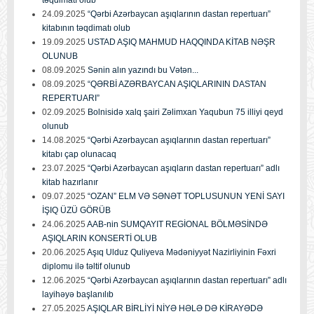
təqdimatı olub
24.09.2025
“Qərbi Azərbaycan aşıqlarının dastan repertuarı”
kitabının təqdimatı olub
19.09.2025
USTAD AŞIQ MAHMUD HAQQINDA KİTAB NƏŞR
OLUNUB
08.09.2025
Sənin alın yazındı bu Vətən...
08.09.2025
“QƏRBİ AZƏRBAYCAN AŞIQLARININ DASTAN
REPERTUARI”
02.09.2025
Bolnisidə xalq şairi Zəlimxan Yaqubun 75 illiyi qeyd
olunub
14.08.2025
“Qərbi Azərbaycan aşıqlarının dastan repertuarı”
kitabı çap olunacaq
23.07.2025
“Qərbi Azərbaycan aşıqların dastan repertuarı” adlı
kitab hazırlanır
09.07.2025
“OZAN” ELM VƏ SƏNƏT TOPLUSUNUN YENİ SAYI
İŞIQ ÜZÜ GÖRÜB
24.06.2025
AAB-nin SUMQAYIT REGİONAL BÖLMƏSİNDƏ
AŞIQLARIN KONSERTİ OLUB
20.06.2025
Aşıq Ulduz Quliyeva Mədəniyyət Nazirliyinin Fəxri
diplomu ilə təltif olunub
12.06.2025
“Qərbi Azərbaycan aşıqlarının dastan repertuarı” adlı
layihəyə başlanılıb
27.05.2025
AŞIQLAR BİRLİYİ NİYƏ HƏLƏ DƏ KİRAYƏDƏ