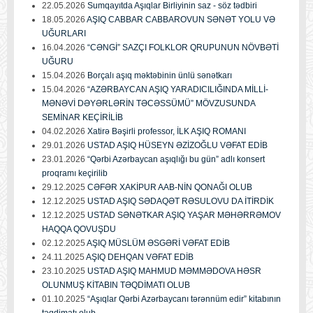
22.05.2026
Sumqayıtda Aşıqlar Birliyinin saz - söz tədbiri
18.05.2026
AŞIQ CABBAR CABBAROVUN SƏNƏT YOLU VƏ
UĞURLARI
16.04.2026
“CƏNGİ” SAZÇI FOLKLOR QRUPUNUN NÖVBƏTİ
UĞURU
15.04.2026
Borçalı aşıq məktəbinin ünlü sənətkarı
15.04.2026
“AZƏRBAYCAN AŞIQ YARADICILIĞINDA MİLLİ-
MƏNƏVİ DƏYƏRLƏRİN TƏCƏSSÜMÜ” MÖVZUSUNDA
SEMİNAR KEÇİRİLİB
04.02.2026
Xatirə Bəşirli professor, İLK AŞIQ ROMANI
29.01.2026
USTAD AŞIQ HÜSEYN ƏZİZOĞLU VƏFAT EDİB
23.01.2026
“Qərbi Azərbaycan aşıqlığı bu gün” adlı konsert
proqramı keçirilib
29.12.2025
CƏFƏR XAKİPUR AAB-NİN QONAĞI OLUB
12.12.2025
USTAD AŞIQ SƏDAQƏT RƏSULOVU DA İTİRDİK
12.12.2025
USTAD SƏNƏTKAR AŞIQ YAŞAR MƏHƏRRƏMOV
HAQQA QOVUŞDU
02.12.2025
AŞIQ MÜSLÜM ƏSGƏRİ VƏFAT EDİB
24.11.2025
AŞIQ DEHQAN VƏFAT EDİB
23.10.2025
USTAD AŞIQ MAHMUD MƏMMƏDOVA HƏSR
OLUNMUŞ KİTABIN TƏQDİMATI OLUB
01.10.2025
“Aşıqlar Qərbi Azərbaycanı tərənnüm edir” kitabının