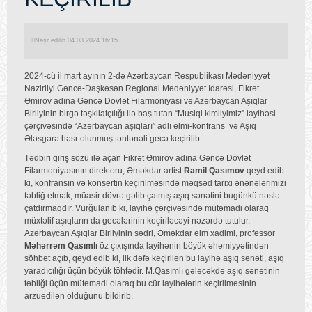
Nəşr edilib 04.03.2024 16:15
2024-cü il mart ayının 2-də Azərbaycan Respublikası Mədəniyyət
Nazirliyi Gəncə-Daşkəsən Regional Mədəniyyət İdarəsi, Fikrət
Əmirov adına Gəncə Dövlət Filarmoniyası və Azərbaycan Aşıqlar
Birliyinin birgə təşkilatçılığı ilə baş tutan “Musiqi kimliyimiz” layihəsi
çərçivəsində “Azərbaycan aşıqları” adlı elmi-konfrans və Aşıq
Ələsgərə həsr olunmuş təntənəli gecə keçirilib.
Tədbiri giriş sözü ilə açan Fikrət Əmirov adına Gəncə Dövlət
Filarmoniyasının direktoru, Əməkdar artist
Ramil Qasımov
qeyd edib
ki, konfransın və konsertin keçirilməsində məqsəd tarixi ənənələrimizi
təbliğ etmək, müasir dövrə gəlib çatmış aşıq sənətini bugünkü nəslə
çatdırmaqdır. Vurğulanıb ki, layihə çərçivəsində mütəmadi olaraq
müxtəlif aşıqların da gecələrinin keçiriləcəyi nəzərdə tutulur.
Azərbaycan Aşıqlar Birliyinin sədri, Əməkdar elm xadimi, professor
Məhərrəm Qasımlı
öz çıxışında layihənin böyük əhəmiyyətindən
söhbət açıb, qeyd edib ki, ilk dəfə keçirilən bu layihə aşıq sənəti, aşıq
yaradıcılığı üçün böyük töhfədir. M.Qasımlı gələcəkdə aşıq sənətinin
təbliği üçün mütəmadi olaraq bu cür layihələrin keçirilməsinin
arzuedilən olduğunu bildirib.