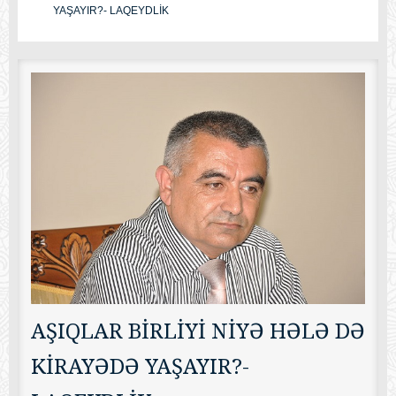
YAŞAYIR?- LAQEYDLİK
AŞIQLAR BİRLİYİ NİYƏ HƏLƏ DƏ
KİRAYƏDƏ YAŞAYIR?-