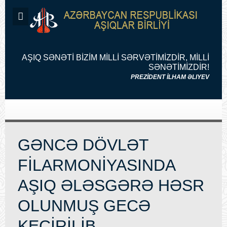
AŞIQ SƏNƏTİ BİZİM MİLLİ SƏRVƏTİMİZDİR, MİLLİ
SƏNƏTİMİZDİR!
PREZİDENT İLHAM ƏLIYEV
GƏNCƏ DÖVLƏT
FİLARMONİYASINDA
AŞIQ ƏLƏSGƏRƏ HƏSR
OLUNMUŞ GECƏ
KEÇİRİLİB