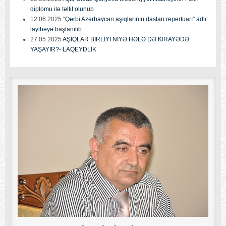
diplomu ilə təltif olunub
12.06.2025
“Qərbi Azərbaycan aşıqlarının dastan repertuarı” adlı
layihəyə başlanılıb
27.05.2025
AŞIQLAR BİRLİYİ NİYƏ HƏLƏ DƏ KİRAYƏDƏ
YAŞAYIR?- LAQEYDLİK