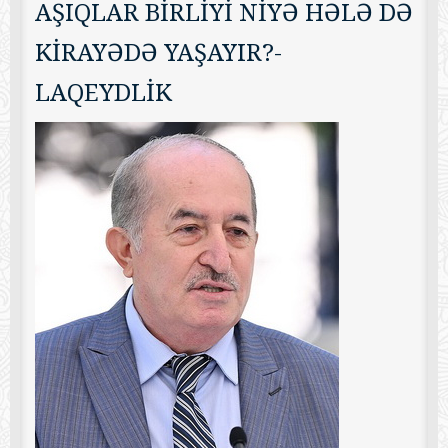
AŞIQLAR BİRLİYİ NİYƏ HƏLƏ DƏ
KİRAYƏDƏ YAŞAYIR?-
LAQEYDLİK