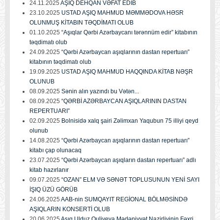
24.11.2025
AŞIQ DEHQAN VƏFAT EDİB
23.10.2025
USTAD AŞIQ MAHMUD MƏMMƏDOVA HƏSR
OLUNMUŞ KİTABIN TƏQDİMATI OLUB
01.10.2025
“Aşıqlar Qərbi Azərbaycanı tərənnüm edir” kitabının
təqdimatı olub
24.09.2025
“Qərbi Azərbaycan aşıqlarının dastan repertuarı”
kitabının təqdimatı olub
19.09.2025
USTAD AŞIQ MAHMUD HAQQINDA KİTAB NƏŞR
OLUNUB
08.09.2025
Sənin alın yazındı bu Vətən...
08.09.2025
“QƏRBİ AZƏRBAYCAN AŞIQLARININ DASTAN
REPERTUARI”
02.09.2025
Bolnisidə xalq şairi Zəlimxan Yaqubun 75 illiyi qeyd
olunub
14.08.2025
“Qərbi Azərbaycan aşıqlarının dastan repertuarı”
kitabı çap olunacaq
23.07.2025
“Qərbi Azərbaycan aşıqların dastan repertuarı” adlı
kitab hazırlanır
09.07.2025
“OZAN” ELM VƏ SƏNƏT TOPLUSUNUN YENİ SAYI
İŞIQ ÜZÜ GÖRÜB
24.06.2025
AAB-nin SUMQAYIT REGİONAL BÖLMƏSİNDƏ
AŞIQLARIN KONSERTİ OLUB
20.06.2025
Aşıq Ulduz Quliyeva Mədəniyyət Nazirliyinin Fəxri