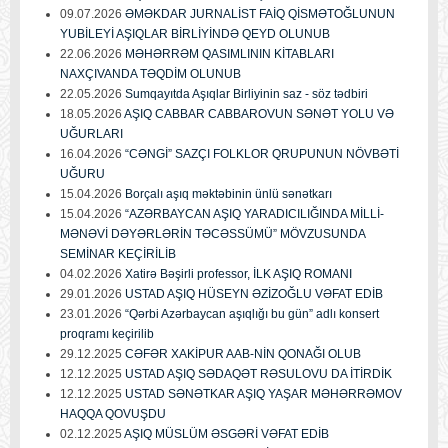
09.07.2026
ƏMƏKDAR JURNALİST FAİQ QİSMƏTOĞLUNUN
YUBİLEYİ AŞIQLAR BİRLİYİNDƏ QEYD OLUNUB
22.06.2026
MƏHƏRRƏM QASIMLININ KİTABLARI
NAXÇIVANDA TƏQDİM OLUNUB
22.05.2026
Sumqayıtda Aşıqlar Birliyinin saz - söz tədbiri
18.05.2026
AŞIQ CABBAR CABBAROVUN SƏNƏT YOLU VƏ
UĞURLARI
16.04.2026
“CƏNGİ” SAZÇI FOLKLOR QRUPUNUN NÖVBƏTİ
UĞURU
15.04.2026
Borçalı aşıq məktəbinin ünlü sənətkarı
15.04.2026
“AZƏRBAYCAN AŞIQ YARADICILIĞINDA MİLLİ-
MƏNƏVİ DƏYƏRLƏRİN TƏCƏSSÜMÜ” MÖVZUSUNDA
SEMİNAR KEÇİRİLİB
04.02.2026
Xatirə Bəşirli professor, İLK AŞIQ ROMANI
29.01.2026
USTAD AŞIQ HÜSEYN ƏZİZOĞLU VƏFAT EDİB
23.01.2026
“Qərbi Azərbaycan aşıqlığı bu gün” adlı konsert
proqramı keçirilib
29.12.2025
CƏFƏR XAKİPUR AAB-NİN QONAĞI OLUB
12.12.2025
USTAD AŞIQ SƏDAQƏT RƏSULOVU DA İTİRDİK
12.12.2025
USTAD SƏNƏTKAR AŞIQ YAŞAR MƏHƏRRƏMOV
HAQQA QOVUŞDU
02.12.2025
AŞIQ MÜSLÜM ƏSGƏRİ VƏFAT EDİB