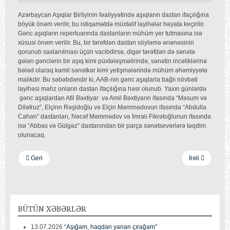
Azərbaycan Aşıqlar Birliyinin fəaliyyətində aşıqların dastan ifaçılığına
böyük önəm verilir, bu istiqamətdə müxtəlif layihələr həyata keçirilir.
Gənc aşıqların repertuarında dastanların mühüm yer tutmasına isə
xüsusi önəm verilir. Bu, bir tərəfdən dastan söyləmə ənənəsinin
qorunub saxlanılması üçün vacibdirsə, digər tərəfdən də sənətə
gələn gənclərin bir aşıq kimi püxtələşməlirində, sənətin incəliklərinə
bələd olaraq kamil sənətkar kimi yetişmələrində mühüm əhəmiyyətə
malikdir. Bu səbəbdəndir ki, AAB-nin gənc aşıqlarla bağlı növbəti
layihəsi məhz onların dastan ifaçılığına həsr olunub. Yaxın günlərdə
gənc aşıqlardan Afil Bəxtiyar və Amil Bəxtiyarın ifasında “Məsum və
Diləfruz”, Elçinn Rəşidoğlu və Elçin Məmmədovun ifasında “Abdulla
Cahan” dastanları, Nəcəf Məmmədov və İmralı Fikrətoğlunun ifasında
isə “Abbas və Gülgəz” dastanından bir parça sənətsevərlərə təqdim
olunacaq.
Geri
İrəli
BÜTÜN
XƏBƏRLƏR
13.07.2026
“Aşığam, haqdan yanan çırağam”