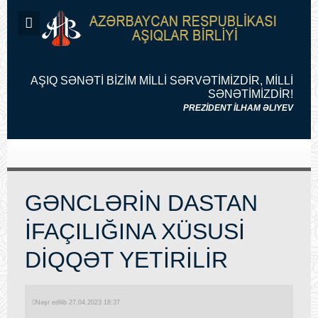
AŞIQ SƏNƏTİ BİZİM MİLLİ SƏRVƏTİMİZDİR, MİLLİ
SƏNƏTİMİZDİR!
PREZİDENT İLHAM ƏLIYEV
GƏNCLƏRİN DASTAN
İFAÇILIĞINA XÜSUSİ
DİQQƏT YETİRİLİR
Nəşr edilib 27.04.2023 18:37