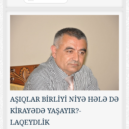
AŞIQLAR BİRLİYİ NİYƏ HƏLƏ DƏ
KİRAYƏDƏ YAŞAYIR?-
LAQEYDLİK