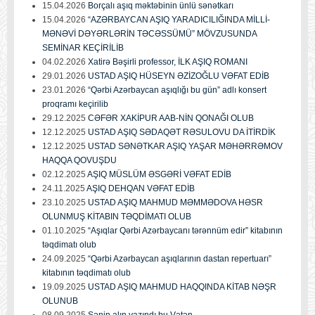
15.04.2026
Borçalı aşıq məktəbinin ünlü sənətkarı
15.04.2026
“AZƏRBAYCAN AŞIQ YARADICILIĞINDA MİLLİ-
MƏNƏVİ DƏYƏRLƏRİN TƏCƏSSÜMÜ” MÖVZUSUNDA
SEMİNAR KEÇİRİLİB
04.02.2026
Xatirə Bəşirli professor, İLK AŞIQ ROMANI
29.01.2026
USTAD AŞIQ HÜSEYN ƏZİZOĞLU VƏFAT EDİB
23.01.2026
“Qərbi Azərbaycan aşıqlığı bu gün” adlı konsert
proqramı keçirilib
29.12.2025
CƏFƏR XAKİPUR AAB-NİN QONAĞI OLUB
12.12.2025
USTAD AŞIQ SƏDAQƏT RƏSULOVU DA İTİRDİK
12.12.2025
USTAD SƏNƏTKAR AŞIQ YAŞAR MƏHƏRRƏMOV
HAQQA QOVUŞDU
02.12.2025
AŞIQ MÜSLÜM ƏSGƏRİ VƏFAT EDİB
24.11.2025
AŞIQ DEHQAN VƏFAT EDİB
23.10.2025
USTAD AŞIQ MAHMUD MƏMMƏDOVA HƏSR
OLUNMUŞ KİTABIN TƏQDİMATI OLUB
01.10.2025
“Aşıqlar Qərbi Azərbaycanı tərənnüm edir” kitabının
təqdimatı olub
24.09.2025
“Qərbi Azərbaycan aşıqlarının dastan repertuarı”
kitabının təqdimatı olub
19.09.2025
USTAD AŞIQ MAHMUD HAQQINDA KİTAB NƏŞR
OLUNUB