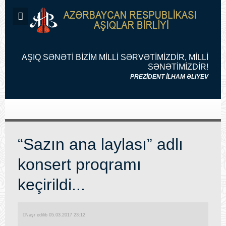
AŞIQ SƏNƏTİ BİZİM MİLLİ SƏRVƏTİMİZDİR, MİLLİ
SƏNƏTİMİZDİR!
PREZİDENT İLHAM ƏLIYEV
“Sazın ana laylası” adlı
konsert proqramı
keçirildi...
Nəşr edilib 05.03.2017 23:12