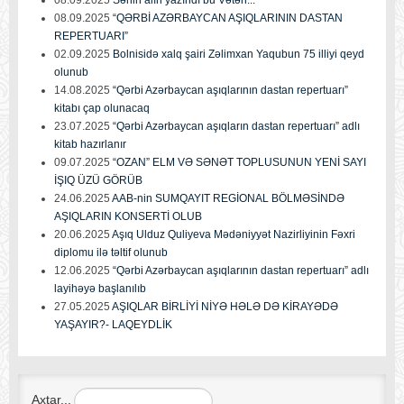
08.09.2025
Sənin alın yazındı bu Vətən...
08.09.2025
“QƏRBİ AZƏRBAYCAN AŞIQLARININ DASTAN
REPERTUARI”
02.09.2025
Bolnisidə xalq şairi Zəlimxan Yaqubun 75 illiyi qeyd
olunub
14.08.2025
“Qərbi Azərbaycan aşıqlarının dastan repertuarı”
kitabı çap olunacaq
23.07.2025
“Qərbi Azərbaycan aşıqların dastan repertuarı” adlı
kitab hazırlanır
09.07.2025
“OZAN” ELM VƏ SƏNƏT TOPLUSUNUN YENİ SAYI
İŞIQ ÜZÜ GÖRÜB
24.06.2025
AAB-nin SUMQAYIT REGİONAL BÖLMƏSİNDƏ
AŞIQLARIN KONSERTİ OLUB
20.06.2025
Aşıq Ulduz Quliyeva Mədəniyyət Nazirliyinin Fəxri
diplomu ilə təltif olunub
12.06.2025
“Qərbi Azərbaycan aşıqlarının dastan repertuarı” adlı
layihəyə başlanılıb
27.05.2025
AŞIQLAR BİRLİYİ NİYƏ HƏLƏ DƏ KİRAYƏDƏ
YAŞAYIR?- LAQEYDLİK
Axtar...