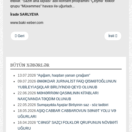
etdilər. “Sazın ana laylası” adlı konsert proqramını “Çeşmə” folklor
qrupu “Müxəmməs” havası ilə uğurladı...
İradə SARLYEVA
www.baki-xeber.com
Geri
İrəli
BÜTÜN
XƏBƏRLƏR
13.07.2026
“Aşığam, haqdan yanan çırağam”
09.07.2026
ƏMƏKDAR JURNALİST FAİQ QİSMƏTOĞLUNUN
YUBİLEYİ AŞIQLAR BİRLİYİNDƏ QEYD OLUNUB
22.06.2026
MƏHƏRRƏM QASIMLININ KİTABLARI
NAXÇIVANDA TƏQDİM OLUNUB
22.05.2026
Sumqayıtda Aşıqlar Birliyinin saz - söz tədbiri
18.05.2026
AŞIQ CABBAR CABBAROVUN SƏNƏT YOLU VƏ
UĞURLARI
16.04.2026
“CƏNGİ” SAZÇI FOLKLOR QRUPUNUN NÖVBƏTİ
UĞURU