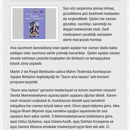
Saz-söz axşamına qonaq olmaq,
gözəlliklərə göz kəsilmək həqiqətən
də xoşbəxtlikdir. Qadın hər zaman
gözəlliyi, nəcibliyi, xanımlığı ilə
diqqət mərkəzində olub. Zərif
məxluqların yaratdığı xarüqələr
aləmi mat qoyub həmişə.
Ana sazımızın təəssübkeşi olan qadın aşıqlar hər zaman dədə-baba
yadigarı olan sazımıza sahib çıxmağı bacarıblar. Qadın aşıqlar sazları
sinədə səhnəyə çıxanda həqiqətən də dinləyici və tamaşaçılara
böyük zövq yaşadıb.
Martın 2-də Rəşid Behbudov adına Mahnı Teatrında Azərbaycan
Aşıqlar Birliyinin təşkilatçılığı ilə “Sazın ana laylası” adlı konsert
proqramı keçirildi.
“Sazın ana laylası” gecəsini mədəniyyət və turizm nazirinin müavini
Sevda Məmmədəliyeva açaraq qadın aşıqlara uğurlar dilədi. Xanım
nazir müavini vurğuladı ki, Azərbaycan dövləti aşıq sənətinin
inkişafına hər zaman böyük təkan verir. Onun qeyd etdiyinə görə, ölkə
başçısı İlham Əliyevin aşıq sənətinə qayğısı sayəsində bir sıra
aşıqlara fəxri adlar verilib. S.Məmmədəliyevanın bildirdiyinə görə,
aşıq Ulduz Quliyeva, aşıq Gülarə Azaflı, aşıq Solmaz Kosayeva və
aşıq Samirə Əliyeva əməkdar mədəniyyət işçisi fəxri adı alıb. O,