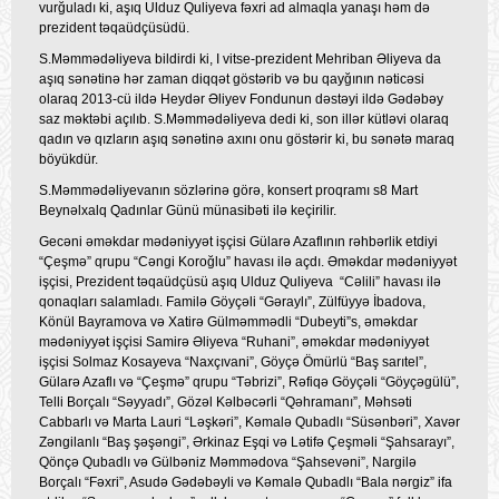
vurğuladı ki, aşıq Ulduz Quliyeva fəxri ad almaqla yanaşı həm də
prezident təqaüdçüsüdü.
S.Məmmədəliyeva bildirdi ki, I vitse-prezident Mehriban Əliyeva da
aşıq sənətinə hər zaman diqqət göstərib və bu qayğının nəticəsi
olaraq 2013-cü ildə Heydər Əliyev Fondunun dəstəyi ildə Gədəbəy
saz məktəbi açılıb. S.Məmmədəliyeva dedi ki, son illər kütləvi olaraq
qadın və qızların aşıq sənətinə axını onu göstərir ki, bu sənətə maraq
böyükdür.
S.Məmmədəliyevanın sözlərinə görə, konsert proqramı s8 Mart
Beynəlxalq Qadınlar Günü münasibəti ilə keçirilir.
Gecəni əməkdar mədəniyyət işçisi Gülarə Azaflının rəhbərlik etdiyi
“Çeşmə” qrupu “Cəngi Koroğlu” havası ilə açdı. Əməkdar mədəniyyət
işçisi, Prezident təqaüdçüsü aşıq Ulduz Quliyeva “Cəlili” havası ilə
qonaqları salamladı. Familə Göyçəli “Gəraylı”, Zülfüyyə İbadova,
Könül Bayramova və Xatirə Gülməmmədli “Dubeyti”s, əməkdar
mədəniyyət işçisi Samirə Əliyeva “Ruhani”, əməkdar mədəniyyət
işçisi Solmaz Kosayeva “Naxçıvani”, Göyçə Ömürlü “Baş sarıtel”,
Gülarə Azaflı və “Çeşmə” qrupu “Təbrizi”, Rəfiqə Göyçəli “Göyçəgülü”,
Telli Borçalı “Səyyadı”, Gözəl Kəlbəcərli “Qəhramanı”, Məhsəti
Cabbarlı və Marta Lauri “Ləşkəri”, Kəmalə Qubadlı “Süsənbəri”, Xavər
Zəngilanlı “Baş şəşəngi”, Ərkinaz Eşqi və Lətifə Çeşməli “Şahsarayı”,
Qönçə Qubadlı və Gülbəniz Məmmədova “Şahsevəni”, Nargilə
Borçalı “Fəxri”, Asudə Gədəbəyli və Kəmalə Qubadlı “Bala nərgiz” ifa