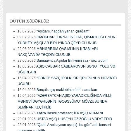
BÜTÜN
XƏBƏRLƏR
13.07.2026
“Aşığam, haqdan yanan çırağam”
09.07.2026
ƏMƏKDAR JURNALİST FAİQ QİSMƏTOĞLUNUN
YUBİLEYİ AŞIQLAR BİRLİYİNDƏ QEYD OLUNUB
22.06.2026
MƏHƏRRƏM QASIMLININ KİTABLARI
NAXÇIVANDA TƏQDİM OLUNUB
22.05.2026
Sumqayıtda Aşıqlar Birliyinin saz - söz tədbiri
18.05.2026
AŞIQ CABBAR CABBAROVUN SƏNƏT YOLU VƏ
UĞURLARI
16.04.2026
“CƏNGİ” SAZÇI FOLKLOR QRUPUNUN NÖVBƏTİ
UĞURU
15.04.2026
Borçalı aşıq məktəbinin ünlü sənətkarı
15.04.2026
“AZƏRBAYCAN AŞIQ YARADICILIĞINDA MİLLİ-
MƏNƏVİ DƏYƏRLƏRİN TƏCƏSSÜMÜ” MÖVZUSUNDA
SEMİNAR KEÇİRİLİB
04.02.2026
Xatirə Bəşirli professor, İLK AŞIQ ROMANI
29.01.2026
USTAD AŞIQ HÜSEYN ƏZİZOĞLU VƏFAT EDİB
23.01.2026
“Qərbi Azərbaycan aşıqlığı bu gün” adlı konsert
proqramı keçirilib