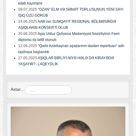
kitab hazırlanır
09.07.2025
“OZAN” ELM VƏ SƏNƏT TOPLUSUNUN YENİ SAYI
İŞIQ ÜZÜ GÖRÜB
24.06.2025
AAB-nin SUMQAYIT REGİONAL BÖLMƏSİNDƏ
AŞIQLARIN KONSERTİ OLUB
20.06.2025
Aşıq Ulduz Quliyeva Mədəniyyət Nazirliyinin Fəxri
diplomu ilə təltif olunub
12.06.2025
“Qərbi Azərbaycan aşıqlarının dastan repertuarı” adlı
layihəyə başlanılıb
27.05.2025
AŞIQLAR BİRLİYİ NİYƏ HƏLƏ DƏ KİRAYƏDƏ
YAŞAYIR?- LAQEYDLİK
Axtar...