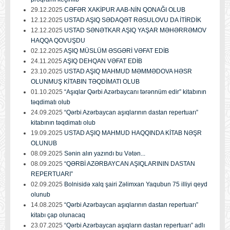
29.12.2025
CƏFƏR XAKİPUR AAB-NİN QONAĞI OLUB
12.12.2025
USTAD AŞIQ SƏDAQƏT RƏSULOVU DA İTİRDİK
12.12.2025
USTAD SƏNƏTKAR AŞIQ YAŞAR MƏHƏRRƏMOV
HAQQA QOVUŞDU
02.12.2025
AŞIQ MÜSLÜM ƏSGƏRİ VƏFAT EDİB
24.11.2025
AŞIQ DEHQAN VƏFAT EDİB
23.10.2025
USTAD AŞIQ MAHMUD MƏMMƏDOVA HƏSR
OLUNMUŞ KİTABIN TƏQDİMATI OLUB
01.10.2025
“Aşıqlar Qərbi Azərbaycanı tərənnüm edir” kitabının
təqdimatı olub
24.09.2025
“Qərbi Azərbaycan aşıqlarının dastan repertuarı”
kitabının təqdimatı olub
19.09.2025
USTAD AŞIQ MAHMUD HAQQINDA KİTAB NƏŞR
OLUNUB
08.09.2025
Sənin alın yazındı bu Vətən...
08.09.2025
“QƏRBİ AZƏRBAYCAN AŞIQLARININ DASTAN
REPERTUARI”
02.09.2025
Bolnisidə xalq şairi Zəlimxan Yaqubun 75 illiyi qeyd
olunub
14.08.2025
“Qərbi Azərbaycan aşıqlarının dastan repertuarı”
kitabı çap olunacaq
23.07.2025
“Qərbi Azərbaycan aşıqların dastan repertuarı” adlı