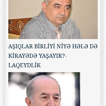
AŞIQLAR BİRLİYİ NİYƏ HƏLƏ DƏ
KİRAYƏDƏ YAŞAYIR?-
LAQEYDLİK