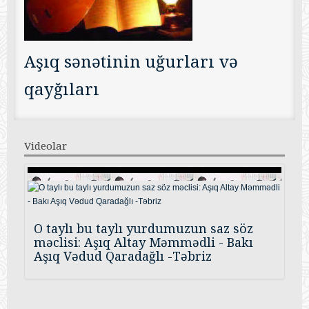
Aşıq sənətinin uğurları və
qayğıları
Videolar
O taylı bu taylı yurdumuzun saz söz
məclisi: Aşıq Altay Məmmədli - Bakı
Aşıq Vədud Qaradağlı -Təbriz